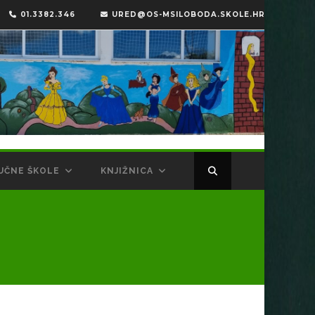
01.3382.346
URED@OS-MSILOBODA.SKOLE.HR
UČNE ŠKOLE
KNJIŽNICA