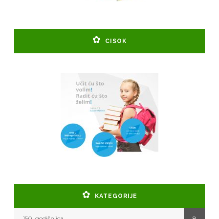
CISOK
KATEGORIJE
150. godišnjica
8