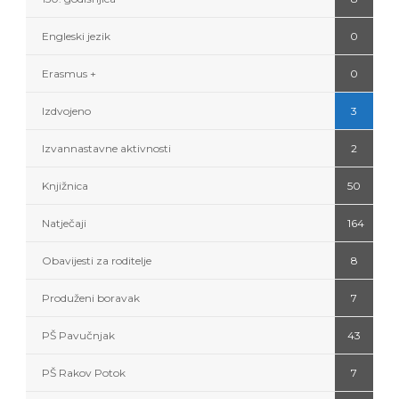
Engleski jezik
0
Erasmus +
0
Izdvojeno
3
Izvannastavne aktivnosti
2
Knjižnica
50
Natječaji
164
Obavijesti za roditelje
8
Produženi boravak
7
PŠ Pavučnjak
43
PŠ Rakov Potok
7