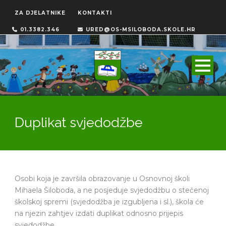
ZA DJELATNIKE
KONTAKTI
01.3382.346
URED@OS-MSILOBODA.SKOLE.HR
Duplikat svjedodžbe
Osobi koja je završila obrazovanje u Osnovnoj školi
Mihaela Šiloboda, a ne posjeduje svjedodžbu o stečenoj
školskoj spremi (svjedodžba je izgubljena i sl.), škola će
na njezin zahtjev izdati duplikat odnosno prijepis
svjedodžbe.