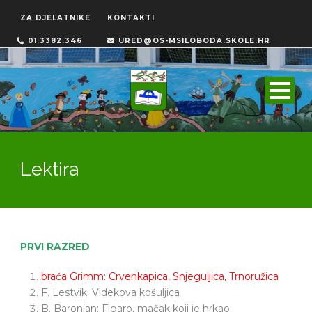
ZA DJELATNIKE
KONTAKTI
01.3382.346
URED@OS-MSILOBODA.SKOLE.HR
Lektira
PRVI RAZRED
braća Grimm: Crvenkapica, Snjeguljica, Trnoružica
F. Lestvik: Videkova košuljica
B. Baronian: Figaro, mačak koji je hrkao