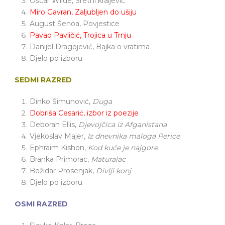
Oscar Wilde, Sretni kraljević
Miro Gavran, Zaljubljen do ušiju
August Šenoa, Povjestice
Pavao Pavličić, Trojica u Trnju
Danijel Dragojević, Bajka o vratima
Djelo po izboru
SEDMI RAZRED
Dinko Šimunović,
Duga
Dobriša Cesarić, izbor iz poezije
Deborah Ellis,
Djevojčica iz Afganistana
Vjekoslav Majer,
Iz dnevnika maloga Perice
Ephraim Kishon,
Kod kuće je najgore
Branka Primorac,
Maturalac
Božidar Prosenjak,
Divlji konj
Djelo po izboru
OSMI RAZRED