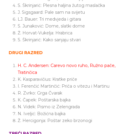
S. Škrinjarić: Plesna haljina žutog maslačka
J. Sigsgaard: Pale sam na svijetu
LJ. Bauer: Tri medvjeda i gitara
S. Junaković: Dome, slatki dome
Ž. Horvat-Vukelja: Hrabrica
S. Škrinjarić: Kako sanjaju stvari
DRUGI RAZRED
H. C. Andersen: Carevo novo ruho, Ružno pače,
Tratinčica
K. Kasparavičius: Kratke priče
I. Ferenčić Martinčić: Priča o vitezu i Martinu
R. Zvrko: Grga Čvarak
K. Čapek: Poštarska bajka
N. Videk: Pismo iz Zelengrada
N. Iveljić: Božićna bajka
Ž. Hercigonja: Poštar zeko brzonogi
TREĆI RAZRED