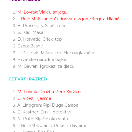
M. Lovrak: Vlak u snijegu
I. Brlić-Mažuranić: Čudnovate zgode šegrta Hlapića
B. Prosenjak: Sijač sreće
S. Pilić: Maša i …
D. Horvatić: Grički top
Ezop: Basne
L. Paljetak: Miševi i mačke naglavačke
Hrvatske narodne bajke
M. Gavran: Igrokazi za djecu
ČETVRTI RAZRED
M. Lovrak: Družba Pere Kvržice
G. Vitez: Pjesme
A. Lindgren: Pipi Duga Čarapa
E. Kastner: Emil i detektivi
N. Pulić: Ključić oko vrata
I. Brlić-Mažuranić: Priče iz davnine