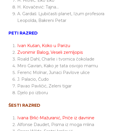
H. Hitrec: Eko Eko
H. Kovačević: Tajna…
A. Gardaš: Ljubičasti planet, Izum profesora
Leopolda, Bakreni Petar
PETI RAZRED
Ivan Kušan, Koko u Parizu
Zvonimir Balog, Veseli zemljopis
Roald Dahl, Charlie i tvornica čokolade
Miro Gavran, Kako je tata osvojio mamu
Ferenc Molnar, Junaci Pavlove ulice
J. Palacio, Čudo
Pavao Pavličić, Zeleni tigar
Djelo po izboru
ŠESTI RAZRED
Ivana Brlić-Mažuranić, Priče iz davnine
Alfonse Daudet, Pisma iz moga mlina