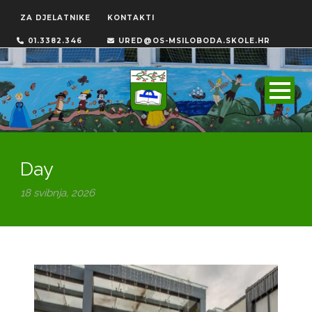
ZA DJELATNIKE
KONTAKTI
01.3382.346
URED@OS-MSILOBODA.SKOLE.HR
Day
18 svibnja, 2026