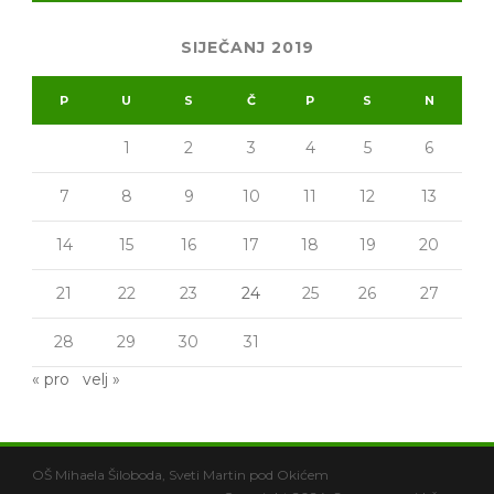
SIJEČANJ 2019
P
U
S
Č
P
S
N
1
2
3
4
5
6
7
8
9
10
11
12
13
14
15
16
17
18
19
20
21
22
23
24
25
26
27
28
29
30
31
« pro
velj »
OŠ Mihaela Šiloboda, Sveti Martin pod Okićem