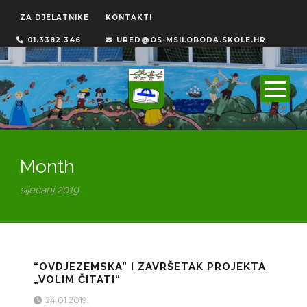
ZA DJELATNIKE
KONTAKTI
01.3382.346
URED@OS-MSILOBODA.SKOLE.HR
Month
siječanj 2019
“OVDJEZEMSKA” I ZAVRŠETAK PROJEKTA
„VOLIM ČITATI“
24.01.2019.