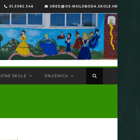
01.3382.346
URED@OS-MSILOBODA.SKOLE.HR
UČNE ŠKOLE
KNJIŽNICA