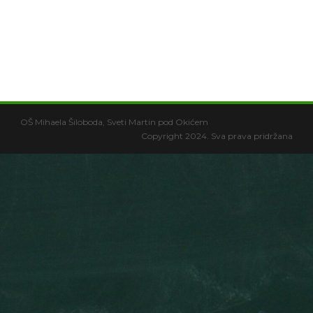
OŠ Mihaela Šiloboda, Sveti Martin pod Okićem
Copyright 2024. Sva prava pridržana