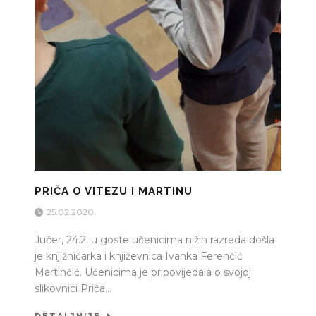
PRIČA O VITEZU I MARTINU
25.02.2020.
Jučer, 24.2. u goste učenicima nižih razreda došla
je knjižničarka i književnica Ivanka Ferenčić
Martinčić. Učenicima je pripovijedala o svojoj
slikovnici Priča...