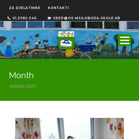
ZA DJELATNIKE
KONTAKTI
01.3382.346
URED@OS-MSILOBODA.SKOLE.HR
Month
veljača 2020