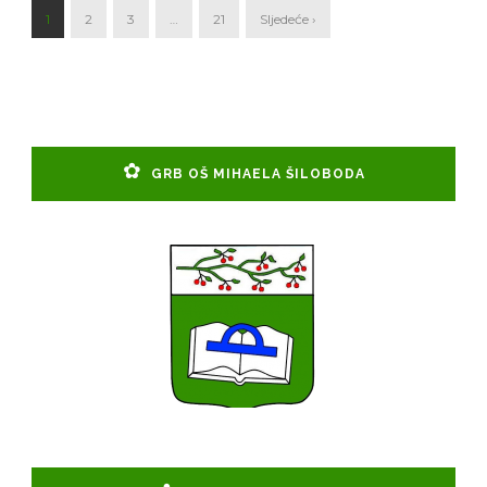
1
2
3
…
21
Sljedeće ›
GRB OŠ MIHAELA ŠILOBODA