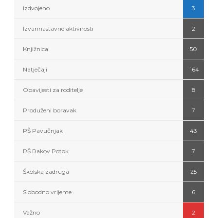
Izdvojeno
3
Izvannastavne aktivnosti
2
Knjižnica
50
Natječaji
164
Obavijesti za roditelje
8
Produženi boravak
7
PŠ Pavučnjak
43
PŠ Rakov Potok
7
Školska zadruga
25
Slobodno vrijeme
6
Važno
2