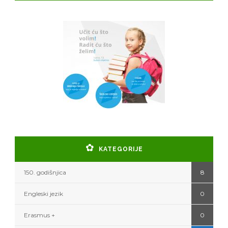
KATEGORIJE
150. godišnjica
8
Engleski jezik
0
Erasmus +
0