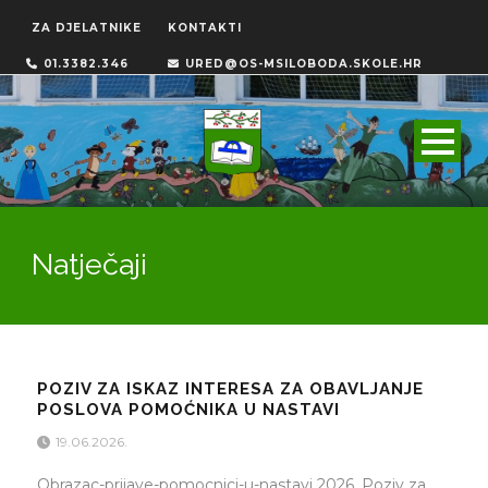
ZA DJELATNIKE
KONTAKTI
01.3382.346
URED@OS-MSILOBODA.SKOLE.HR
Natječaji
POZIV ZA ISKAZ INTERESA ZA OBAVLJANJE
POSLOVA POMOĆNIKA U NASTAVI
19.06.2026.
Obrazac-prijave-pomocnici-u-nastavi 2026. Poziv za