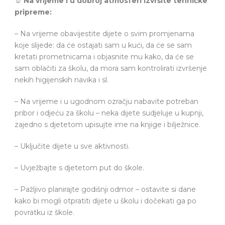
☺
Na vrijeme i u dobroj atmosferi izvršite tehničke
pripreme:
– Na vrijeme obavijestite dijete o svim promjenama
koje slijede: da će ostajati sam u kući, da će se sam
kretati prometnicama i objasnite mu kako, da će se
sam oblačiti za školu, da mora sam kontrolirati izvršenje
nekih higijenskih navika i sl.
– Na vrijeme i u ugodnom ozračju nabavite potreban
pribor i odjeću za školu – neka dijete sudjeluje u kupnji,
zajedno s djetetom upisujte ime na knjige i bilježnice.
– Uključite dijete u sve aktivnosti.
– Uvježbajte s djetetom put do škole.
– Pažljivo planirajte godišnji odmor – ostavite si dane
kako bi mogli otpratiti dijete u školu i dočekati ga po
povratku iz škole.