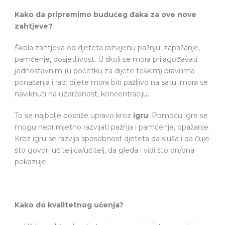
Kako da pripremimo budućeg đaka za ove nove
zahtjeve?
Škola zahtjeva od djeteta razvijenu pažnju, zapažanje,
pamćenje, dosjetljivost. U školi se mora prilagođavati
jednostavnim (u početku za dijete teškim) pravilima
ponašanja i rad: dijete mora biti pažljivo na satu, mora se
naviknuti na uzdržanost, koncentraciju.
To se najbolje postiže upravo kroz
igru
. Pomoću igre se
mogu neprimjetno razvijati pažnja i pamćenje, opažanje.
Kroz igru se razvija sposobnost djeteta da sluša i da čuje
što govori učiteljica/učitelj, da gleda i vidi što on/ona
pokazuje.
Kako do kvalitetnog učenja?