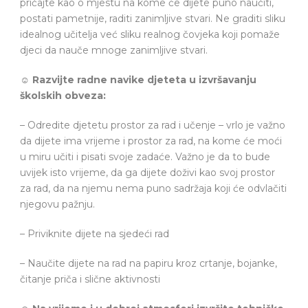
pričajte kao o mjestu na kome će dijete puno naučiti,
postati pametnije, raditi zanimljive stvari. Ne graditi sliku
idealnog učitelja već sliku realnog čovjeka koji pomaže
djeci da nauče mnoge zanimljive stvari.
☺
Razvijte radne navike djeteta u izvršavanju
školskih obveza:
– Odredite djetetu prostor za rad i učenje – vrlo je važno
da dijete ima vrijeme i prostor za rad, na kome će moći
u miru učiti i pisati svoje zadaće. Važno je da to bude
uvijek isto vrijeme, da ga dijete doživi kao svoj prostor
za rad, da na njemu nema puno sadržaja koji će odvlačiti
njegovu pažnju.
– Priviknite dijete na sjedeći rad
– Naučite dijete na rad na papiru kroz crtanje, bojanke,
čitanje priča i slične aktivnosti