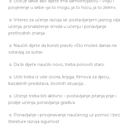
☺ Učiti je lakše ako dijete ima samoinicijativu – volju i
povjerenje u sebe «ja to mogu, ja to hoću, ja to želim».
☺ Interes za učenje razvija se: postavljanjem jasnog cilja
učenja, pronalaženje smisla u učenju i ponavljanje
prethodnih znanja.
☺ Naučiti dijete da koristi pravilo «Što možeš danas ne
ostavljaj za sutra»
☺ Da bi dijete naučilo novo, treba ponoviti staro.
☺ Učiti treba iz više izvora, knjiga, filmova za djecu,
kazališnih predstava, životnih situacija…
☺ Učenje treba biti aktivno – postavljanje pitanja prije i
poslije učenja, ponavljanja gradiva
☺ Ponavljanje i provjeravanje naučenog uz pomoć i bez
literature razvija sigurnost