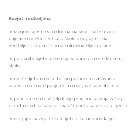
Savjeti roditeljima
☼ razgovarajte o svim dilemama koje imate u vezi
prijelaza djeteta iz vrtića u školu s odgojiteljima,
voditeljem, stručnim timom ili ravnateljem vrtića
☼ potaknite dijete da se osjeća ponosnim što kreće u
školu
☼ recite djetetu da će te mu pomoći u izvršavanju
zadaća i da imate povjerenja u njegove sposobnosti
☼ pobrinite se da učitelj dobije procjene razvoja vašeg
djeteta iz vrtića kako bi imao što bolju spoznaju o njemu
☼ njegujte i razvijajte kod djeteta samopouzdanje