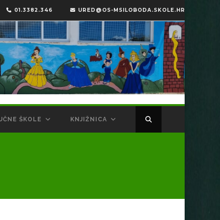
01.3382.346
URED@OS-MSILOBODA.SKOLE.HR
UČNE ŠKOLE
KNJIŽNICA