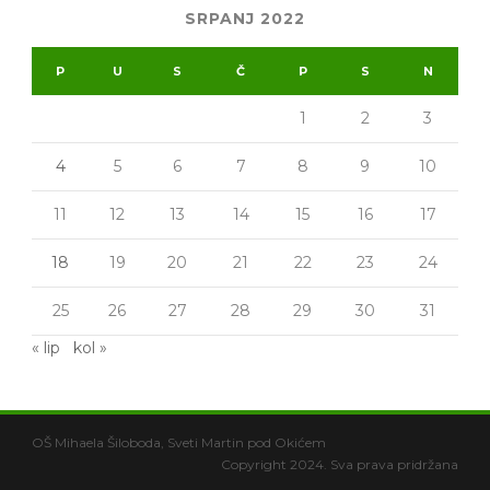
SRPANJ 2022
P
U
S
Č
P
S
N
1
2
3
4
5
6
7
8
9
10
11
12
13
14
15
16
17
18
19
20
21
22
23
24
25
26
27
28
29
30
31
« lip
kol »
OŠ Mihaela Šiloboda, Sveti Martin pod Okićem
Copyright 2024. Sva prava pridržana