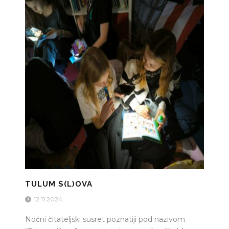
TULUM S(L)OVA
12.11.2024.
Noćni čitateljski susret poznatiji pod nazivom