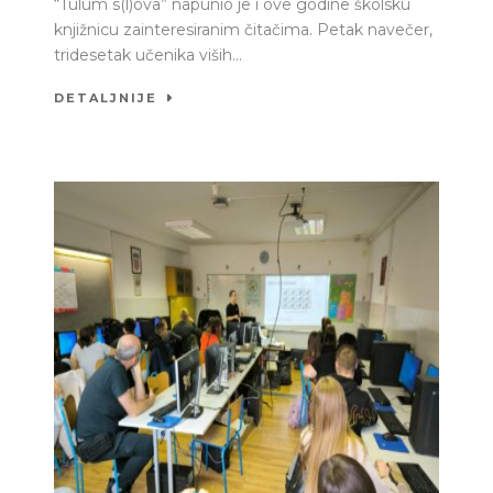
“Tulum s(l)ova” napunio je i ove godine školsku
knjižnicu zainteresiranim čitačima. Petak navečer,
tridesetak učenika viših...
DETALJNIJE