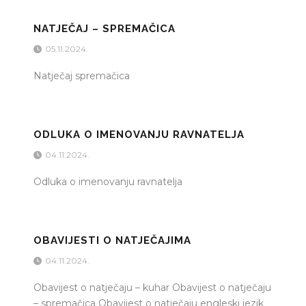
NATJEČAJ – SPREMAČICA
05.11.2024.
Natječaj spremačica
ODLUKA O IMENOVANJU RAVNATELJA
04.11.2024.
Odluka o imenovanju ravnatelja
OBAVIJESTI O NATJEČAJIMA
04.11.2024.
Obavijest o natječaju – kuhar Obavijest o natječaju
– spremačica Obavijest o natječaju engleski jezik