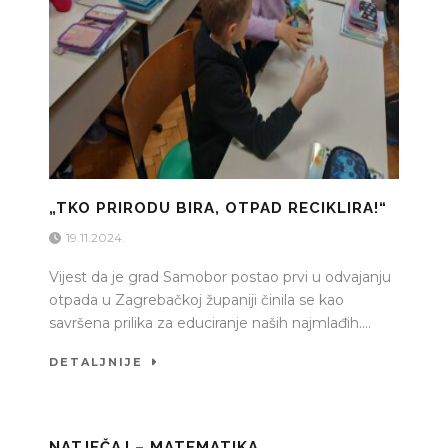
„TKO PRIRODU BIRA, OTPAD RECIKLIRA!“
19.11.2024.
Vijest da je grad Samobor postao prvi u odvajanju
otpada u Zagrebačkoj županiji činila se kao
savršena prilika za educiranje naših najmlađih....
DETALJNIJE
NATJEČAJ – MATEMATIKA