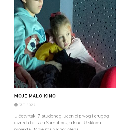
MOJE MALO KINO
13.11.2024.
U četvrtak, 7. studenog, učenici prvog i drugog
razreda bili su u Samoboru, u kinu. U sklopu
projekta „Moje malo kino“ gledali...