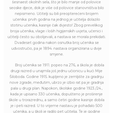
šesnaest okolnih sela, što je bilo manje od polovice
seoske djece, dok je više od polovice stanovništva bilo
nepismeno. Učitelji su bili preopterećeni brojem
učenika: prvih godina na jednog je učitelja dolazilo
stotinu učenika, kasnije čak dvjesto! Zbog prevelikog
broja učenika, vlage i loših higijenskih uvjeta, učenici i
učitelji često su obolijevali, a nastava se morala prekidati.
Dvadeset godina nakon osnutka broj učenika se
udvostručio, pa je 1894. nastava organizirana u dvije
smjene.
Broj učenika se 1911. popeo na 276, a škola je dobila
drugi razred u unajmila još jednu učionicu u kući Mije
Šiloboda. Godine 1915. kupljeno je zemljište za gradnju
nove zgrade, međutim, ubrzo je izbio rat pa je gradnja
pala u drugi plan. Napokon, školske godine 1923./24.,
kada je upisano 330 učenika, dopušteno je proširenje
škole u trorazrednu, a samo četiri godine kasnije dobila
je i peti razred. U to vrijeme nastavu je pohađalo 500
učenika, a u školi je radilo pet učitelja. Te je godine