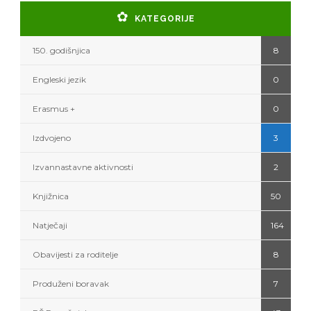
KATEGORIJE
150. godišnjica
8
Engleski jezik
0
Erasmus +
0
Izdvojeno
3
Izvannastavne aktivnosti
2
Knjižnica
50
Natječaji
164
Obavijesti za roditelje
8
Produženi boravak
7