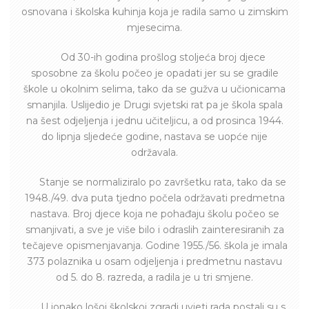
osnovana i školska kuhinja koja je radila samo u zimskim
mjesecima.
Od 30-ih godina prošlog stoljeća broj djece
sposobne za školu počeo je opadati jer su se gradile
škole u okolnim selima, tako da se gužva u učionicama
smanjila. Uslijedio je Drugi svjetski rat pa je škola spala
na šest odjeljenja i jednu učiteljicu, a od prosinca 1944.
do lipnja sljedeće godine, nastava se uopće nije
održavala.
Stanje se normaliziralo po završetku rata, tako da se
1948./49. dva puta tjedno počela održavati predmetna
nastava. Broj djece koja ne pohađaju školu počeo se
smanjivati, a sve je više bilo i odraslih zainteresiranih za
tečajeve opismenjavanja. Godine 1955./56. škola je imala
373 polaznika u osam odjeljenja i predmetnu nastavu
od 5. do 8. razreda, a radila je u tri smjene.
U ionako lošoj školskoj zgradi uvjeti rada postali su s