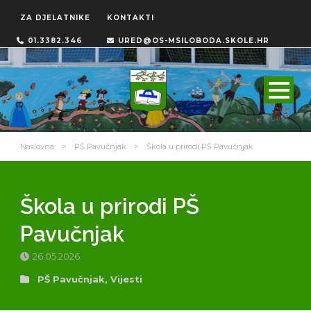
ZA DJELATNIKE
KONTAKTI
01.3382.346
URED@OS-MSILOBODA.SKOLE.HR
Naslovna
>
PŠ Pavučnjak
>
Škola u prirodi PŠ Pavučnjak
Škola u prirodi PŠ
Pavučnjak
26.05.2026.
PŠ Pavučnjak
,
Vijesti