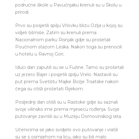
područne škole u Pavučnjaku krenuli su u Školu u
prirodi.
Prvo su posjetili spilju Vrlovku blizu Ozlja u kojoj su
vidjeli šišmiše. Zatim su krenuli prema
Nacionalnom parku Risnjak gdje su prošetali
Poučnom stazom Leska. Nakon toga su prenoćili
u hotelu u Ravnoj Gori.
Idući dan zaputili su se u Fužine. Tamo su prošetali
uz jezero Bajer i posjetili spilju Vrelo. Nastavili su
put prema Svetištu Majke Božje Trsatske nakon
čega su otišli prošetati Rijekom.
Posljednji dan otišli su u Rastoke gdje su saznali
svoje vilinsko ime prema mjesecu rođenja. Svoje
putovanje završili su u Muzeju Domovinskog rata.
Učenicima se jako svidjelo ovo putovanje i vratili
su se s osmijehom na licu, iako su bili malo