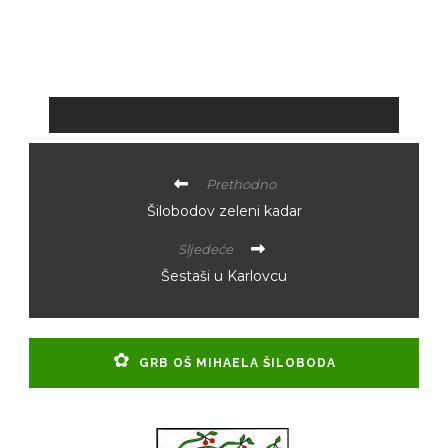
Prethodno
Šilobodov zeleni kadar
Sljedeće
Šestaši u Karlovcu
GRB OŠ MIHAELA ŠILOBODA