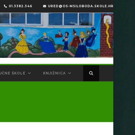
01.3382.346
URED@OS-MSILOBODA.SKOLE.HR
UČNE ŠKOLE
KNJIŽNICA