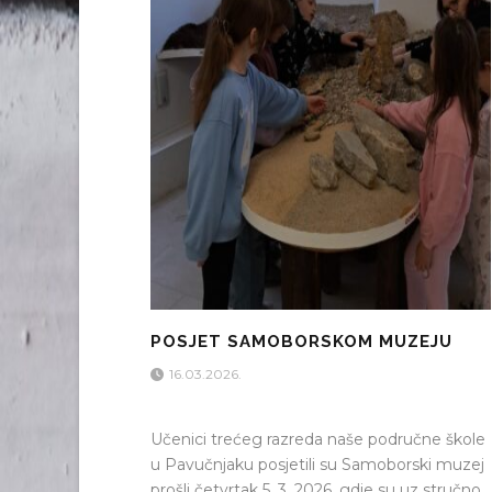
POSJET SAMOBORSKOM MUZEJU
16.03.2026.
Učenici trećeg razreda naše područne škole
u Pavučnjaku posjetili su Samoborski muzej
prošli četvrtak 5. 3. 2026. gdje su uz stručno