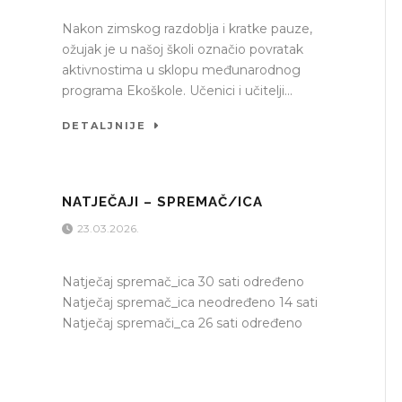
Nakon zimskog razdoblja i kratke pauze,
ožujak je u našoj školi označio povratak
aktivnostima u sklopu međunarodnog
programa Ekoškole. Učenici i učitelji...
DETALJNIJE
NATJEČAJI – SPREMAČ/ICA
23.03.2026.
Natječaj spremač_ica 30 sati određeno
Natječaj spremač_ica neodređeno 14 sati
Natječaj spremači_ca 26 sati određeno