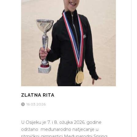
ZLATNA RITA
16.03.2026.
U Osijeku je 7. i 8. ožujka 2026. godine
održano međunarodno natjecanje u
ritmičkoj gimnastici Međunarodni Spring