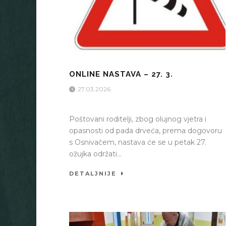
ONLINE NASTAVA – 27. 3.
27.03.2026.
Poštovani roditelji, zbog olujnog vjetra i
opasnosti od pada drveća, prema dogovoru
s Osnivačem, nastava će se u petak 27.
ožujka održati...
DETALJNIJE