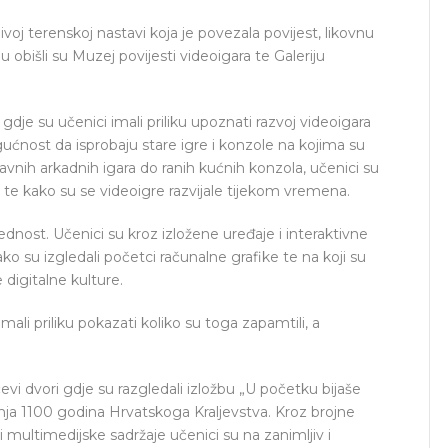
ivoj terenskoj nastavi koja je povezala povijest, likovnu
 obišli su Muzej povijesti videoigara te Galeriju
 gdje su učenici imali priliku upoznati razvoj videoigara
ućnost da isprobaju stare igre i konzole na kojima su
stavnih arkadnih igara do ranih kućnih konzola, učenici su
a te kako su se videoigre razvijale tijekom vremena.
ednost. Učenici su kroz izložene uređaje i interaktivne
ako su izgledali početci računalne grafike te na koji su
digitalne kulture.
 imali priliku pokazati koliko su toga zapamtili, a
ćevi dvori gdje su razgledali izložbu „U početku bijaše
nja 1100 godina Hrvatskoga Kraljevstva. Kroz brojne
 i multimedijske sadržaje učenici su na zanimljiv i