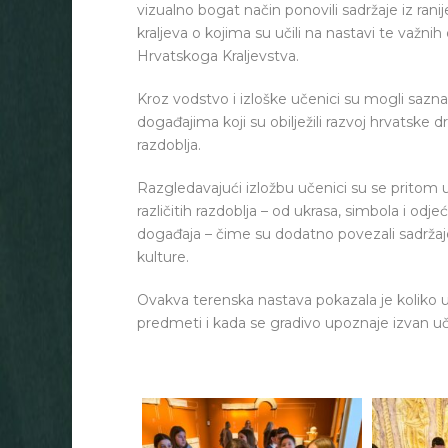
vizualno bogat način ponovili sadržaje iz ranije
kraljeva o kojima su učili na nastavi te važn
Hrvatskoga Kraljevstva.
Kroz vodstvo i izloške učenici su mogli sazna
događajima koji su obilježili razvoj hrvatske dr
razdoblja.
Razgledavajući izložbu učenici su se pritom 
različitih razdoblja – od ukrasa, simbola i odj
događaja – čime su dodatno povezali sadržaje
kulture.
Ovakva terenska nastava pokazala je koliko uč
predmeti i kada se gradivo upoznaje izvan uč