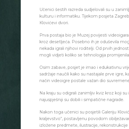
Učenici šestih razreda sudjelovali su u zanimlj
kulturu i informatiku. Tijekom posjeta Zagrebu
Klovićevi dvori.
Prva postaja bio je Muzej povijesti videoigara
kroz desetljeća. Posebno ih je oduševila mog
nekada igrali njihovi roditelji. Od prvih jedno
mogli vidjeti koliko se tehnologija promijenil
Osim zabave, posjet je imao i edukativnu vrij
sadržaje naučili kako su nastajale prve igre, k
način videoigre postale važan dio suvremene 
Na kraju su odigrali zanimljiv kviz kroz koji su
najuspješniji su dobili i simpatične nagrade.
Nakon toga učenici su posjetili Galeriju Klovi
kraljevstvo“, postavljenu povodom obilježava
izložene predmete, ilustracije, rekonstrukcije