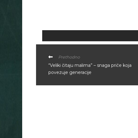
Prethodno
“Veliki čitaju malima” – snaga priče koja
povezuje generacije