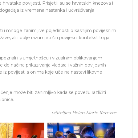
 hrvatske povijesti. Prisjetili su se hrvatskih knezova i
ih događaja iz vremena nastanka i učvršćivanja
ti i mnoge zanimljive pojedinosti o kasnijim povijesnim
žave, ali i bolje razumjeti širi povijesni kontekst toga
upoznali i s umjetnošću i vizualnim oblikovanjem
eće do načina prikazivanja vladara i važnih povijesnih
 iz povijesti s onima koje uče na nastavi likovne
enje može biti zanimljivo kada se povežu različiti
ionice.
učiteljica Helen-Marie Kerovec