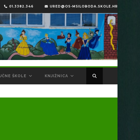
01.3382.346
URED@OS-MSILOBODA.SKOLE.HR
UČNE ŠKOLE
KNJIŽNICA