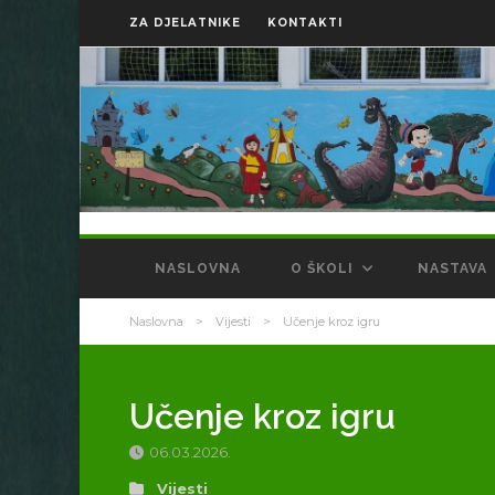
ZA DJELATNIKE
KONTAKTI
NASLOVNA
O ŠKOLI
NASTAVA
Naslovna
>
Vijesti
>
Učenje kroz igru
Učenje kroz igru
06.03.2026.
Vijesti