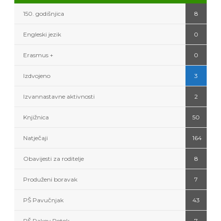
150. godišnjica
8
Engleski jezik
0
Erasmus +
0
Izdvojeno
3
Izvannastavne aktivnosti
2
Knjižnica
50
Natječaji
164
Obavijesti za roditelje
8
Produženi boravak
7
PŠ Pavučnjak
43
PŠ Rakov Potok
7