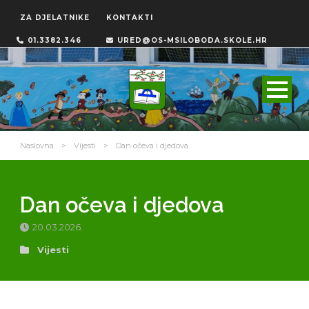
ZA DJELATNIKE
KONTAKTI
01.3382.346
URED@OS-MSILOBODA.SKOLE.HR
Naslovna
>
Vijesti
>
Dan očeva i djedova
Dan očeva i djedova
20.03.2026.
Vijesti