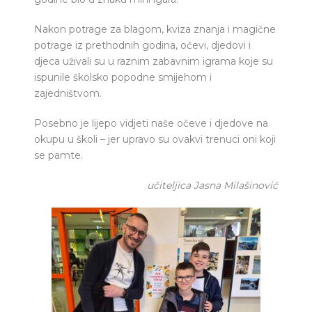
Nakon potrage za blagom, kviza znanja i magične
potrage iz prethodnih godina, očevi, djedovi i
djeca uživali su u raznim zabavnim igrama koje su
ispunile školsko popodne smijehom i
zajedništvom.
Posebno je lijepo vidjeti naše očeve i djedove na
okupu u školi – jer upravo su ovakvi trenuci oni koji
se pamte.
učiteljica Jasna Milašinović