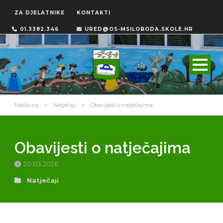
ZA DJELATNIKE
KONTAKTI
01.3382.346
URED@OS-MSILOBODA.SKOLE.HR
Naslovna
>
Natječaji
>
Obavijesti o natječajima
Obavijesti o natječajima
20.03.2026.
Natječaji