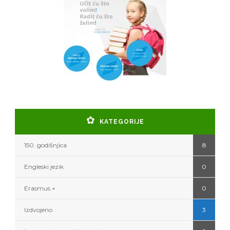
KATEGORIJE
150. godišnjica
8
Engleski jezik
0
Erasmus +
0
Izdvojeno
3