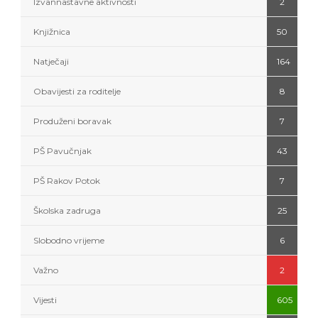
Izvannastavne aktivnosti
2
Knjižnica
50
Natječaji
164
Obavijesti za roditelje
8
Produženi boravak
7
PŠ Pavučnjak
43
PŠ Rakov Potok
7
Školska zadruga
25
Slobodno vrijeme
6
Važno
2
Vijesti
605