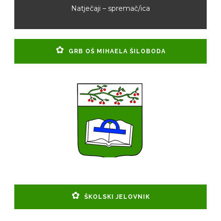
Natječaji – spremač/ica
GRB OŠ MIHAELA ŠILOBODA
ŠKOLSKI JELOVNIK