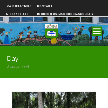
ZA DJELATNIKE
KONTAKTI
01.3382.346
URED@OS-MSILOBODA.SKOLE.HR
Day
8 lipnja, 2026