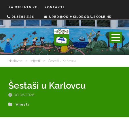
ZA DJELATNIKE
KONTAKTI
01.3382.346
URED@OS-MSILOBODA.SKOLE.HR
Naslovna
>
Vijesti
>
Šestaši u Karlovcu
Šestaši u Karlovcu
08.06.2026.
Vijesti