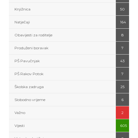
Knjižnica
50
Natječaji
164
Obavijesti za roditelje
8
Produženi boravak
7
PŠ Pavučnjak
43
PŠ Rakov Potok
7
Školska zadruga
25
Slobodno vrijeme
6
Važno
2
Vijesti
605