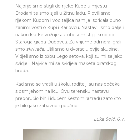
Najprije smo stigli do rijeke Kupe u mjestu
Brođani te smo sjeli u Žitnu lađu. Plovili smo
rijekom Kupom i voditeljica nam je ispričala puno
zanimljivosti o Kupi i Karlovcu. Nastavili smo dalje i
nakon kratke vožnje autobusom stigli smo do
Staroga grada Dubovca. Za vrijeme odmora igrali
smo
skrivača
. Ušli smo u dvorac u dvije skupine.
Vidjeli smo izložbu Lego setova, koji su mi se jako
svidjeli. Najviše mi se svidjela maketa piratskog
broda.
Kad smo se vratili u školu, roditelji su nas dočekali
s osmijehom na licu. Ovu terensku nastavu
preporučio bih i idućem šestom razredu zato što
je bilo jako zabavno i poučno.
Luka Šoić, 6. r.