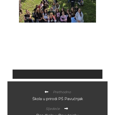
Prethodno
Škola u prirodi PŠ Pavučnjak
Sljedeće