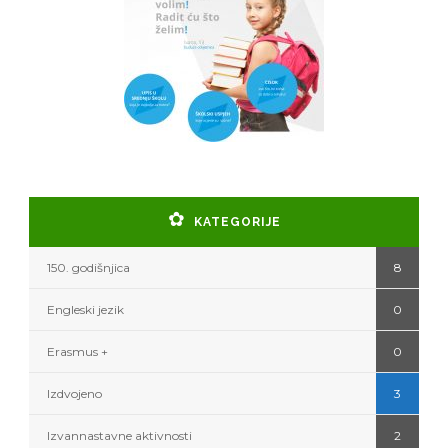
KATEGORIJE
150. godišnjica
8
Engleski jezik
0
Erasmus +
0
Izdvojeno
3
Izvannastavne aktivnosti
2