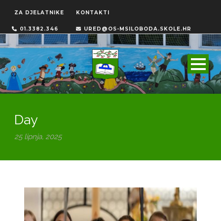
ZA DJELATNIKE
KONTAKTI
01.3382.346
URED@OS-MSILOBODA.SKOLE.HR
Day
25 lipnja, 2025