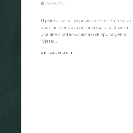
24.06.2025.
U prilogu se nalazi poziv za iskaz interesa za
obavljanje poslova pomoćnika u nastavi za
učenike s poteškoćama u sklopu projekta
“Vjetar...
DETALJNIJE