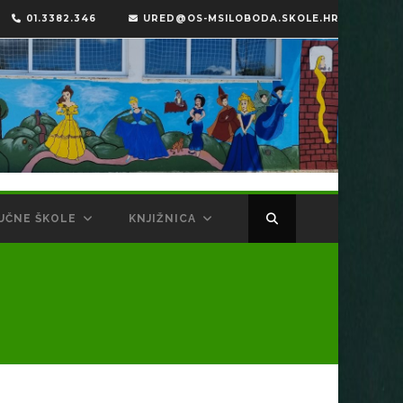
01.3382.346
URED@OS-MSILOBODA.SKOLE.HR
UČNE ŠKOLE
KNJIŽNICA