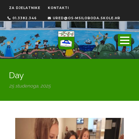
ZA DJELATNIKE
KONTAKTI
01.3382.346
URED@OS-MSILOBODA.SKOLE.HR
Day
25 studenoga, 2025