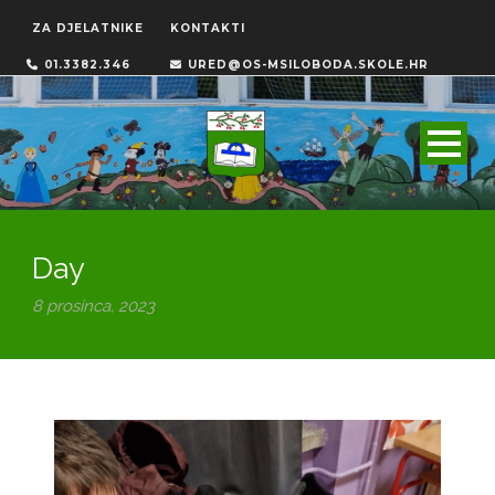
ZA DJELATNIKE
KONTAKTI
01.3382.346
URED@OS-MSILOBODA.SKOLE.HR
Day
8 prosinca, 2023