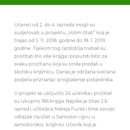
Učenici od 2. do 4. razreda mogli su
sudjelovati u projektu „Volim čitati“ koji je
trajao od 5. 11. 2018. godine do 18. 1. 2019.
godine. Tijekom tog razdoblja trebali su
pročitati što više knjiga i popuniti listić za
svaku pročitanu koji su onda predali u
školsku knjižnicu. Danas je održana svečana
podjela priznanja i proglašenje pobjednika.
U projekt se uključilo 26 učenika i pročitali
su ukupno 186 knjiga. Najviše je čitao 2.b
razred i učiteljica Mateja Fureš i time osvojio
odlazak na izlet u Samobor i igru u
samoborskoj knjižnici. Učenik koji je