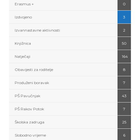
Erasmus +
0
Izdvojeno
3
Izvannastavne aktivnosti
2
Knjižnica
50
Natječaji
164
Obavijesti za roditelje
8
Produženi boravak
7
PŠ Pavučnjak
43
PŠ Rakov Potok
7
Školska zadruga
25
Slobodno vrijeme
6