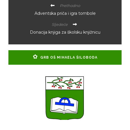
Prethodno
Adventska priča i igra tombole
Sljedeće
Donacija knjiga za školsku knjižnicu
GRB OŠ MIHAELA ŠILOBODA