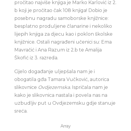
pročitao najviše knjiga je Marko Karlović iz 2.
b koji je pročitao čak 108 knjiga! Dobio je
posebnu nagradu samoborske knjižnice:
besplatno produljene članarine i nekoliko
lijepih knjiga za djecu kao i poklon školske
knjižnice. Ostali nagrađeni učenici su: Ema
Mavračić i Ana Razum iz 2.b te Amalija
Škofić iz 3. razreda.
Cijelo događanje uljepšala nam je i
obogatila gđa Tamara Vučković, autorica
slikovnice
Ovdjezemska.
Ispričala nam je
kako je slikovnica nastala i povela nas na
uzbudljiv put u Ovdjezemsku gdje stanuje
sreća.
Array