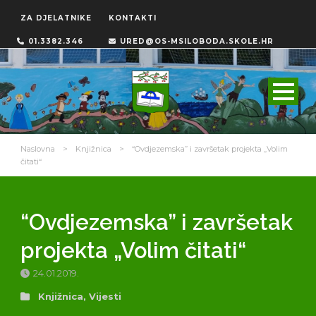
ZA DJELATNIKE
KONTAKTI
01.3382.346
URED@OS-MSILOBODA.SKOLE.HR
Naslovna
>
Knjižnica
>
“Ovdjezemska” i završetak projekta „Volim
čitati“
“Ovdjezemska” i završetak
projekta „Volim čitati“
24.01.2019.
Knjižnica
,
Vijesti