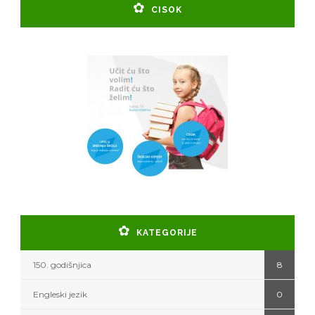
CISOK
KATEGORIJE
150. godišnjica
8
Engleski jezik
0