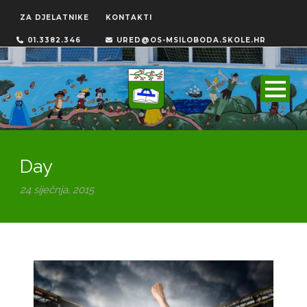
ZA DJELATNIKE
KONTAKTI
01.3382.346
URED@OS-MSILOBODA.SKOLE.HR
Day
24 siječnja, 2015