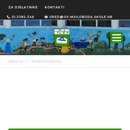
ZA DJELATNIKE
KONTAKTI
01.3382.346
URED@OS-MSILOBODA.SKOLE.HR
Naslovna
>
Virtualna knjižnica