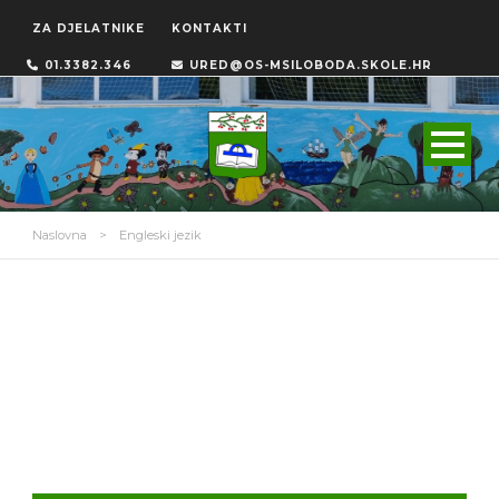
ZA DJELATNIKE
KONTAKTI
01.3382.346
URED@OS-MSILOBODA.SKOLE.HR
Naslovna
>
Engleski jezik