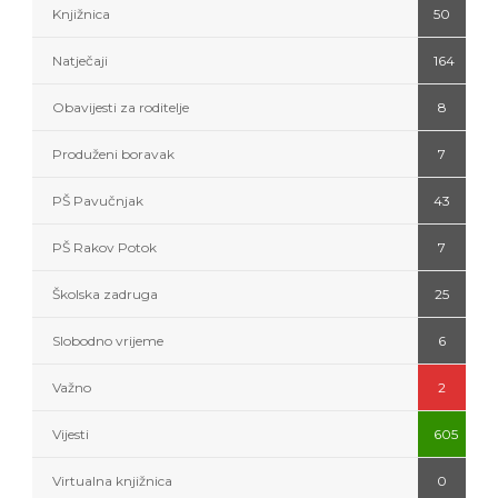
Knjižnica
50
Natječaji
164
Obavijesti za roditelje
8
Produženi boravak
7
PŠ Pavučnjak
43
PŠ Rakov Potok
7
Školska zadruga
25
Slobodno vrijeme
6
Važno
2
Vijesti
605
Virtualna knjižnica
0