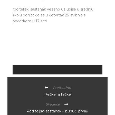
roditeljski sastanak vezano uz upise u srednju
školu održat će se u četvrtak 25. svibnja s
početkom u 17 sati.
Prethodno
Peške ni teške
Sljedeće
Roditeljski sastanak – budući prvaši