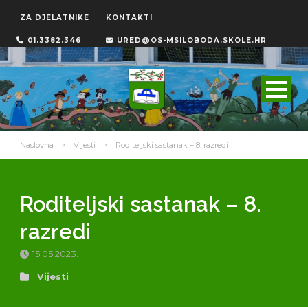
ZA DJELATNIKE
KONTAKTI
01.3382.346
URED@OS-MSILOBODA.SKOLE.HR
Naslovna
>
Vijesti
>
Roditeljski sastanak – 8. razredi
Roditeljski sastanak – 8.
razredi
15.05.2023.
Vijesti