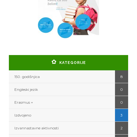
KATEGORIJE
150. godišnjica
8
Engleski jezik
0
Erasmus +
0
Izdvojeno
3
Izvannastavne aktivnosti
2