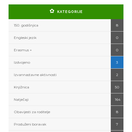
KATEGORIJE
150. godišnjica
8
Engleski jezik
0
Erasmus +
0
Izdvojeno
3
Izvannastavne aktivnosti
2
Knjižnica
50
Natječaji
164
Obavijesti za roditelje
8
Produženi boravak
7