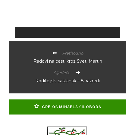
Prethodno
Radovi na cesti kroz Sveti Martin
Sljedeće
Roditeljski sastanak – 8. razredi
GRB OŠ MIHAELA ŠILOBODA