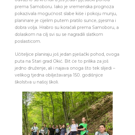
prema Samoboru. Iako je vremenska prognoza
pokazivala mogućnost slabe kiše i pokoju munju,
planinare je cijelim putem pratilo sunce, pjesma i
dobra volja. Hrabro su koračali prema Samoboru, a
dolaskom na cilj svi su se nagradili slatkom
poslasticom.
Učiteljice planiraju još jedan pješački pohod, ovoga
puta na Stari grad Okić. Bit će to prilika za još
jedno druženje, ali i najava onoga što tek slijedi –
velikog tjedna obilježavanja 150. godišnjice
školstva u našoj školi.