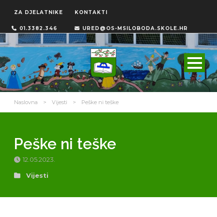
ZA DJELATNIKE
KONTAKTI
01.3382.346
URED@OS-MSILOBODA.SKOLE.HR
Naslovna
>
Vijesti
>
Peške ni teške
Peške ni teške
12.05.2023.
Vijesti