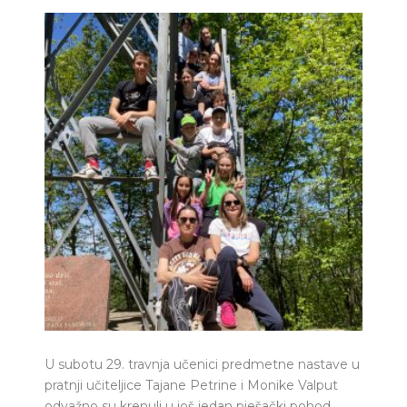
U subotu 29. travnja učenici predmetne nastave u
pratnji učiteljice Tajane Petrine i Monike Valput
odvažno su krenuli u još jedan pješački pohod