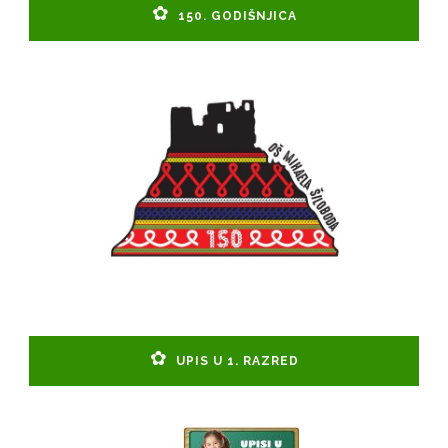
150. GODIŠNJICA
UPIS U 1. RAZRED