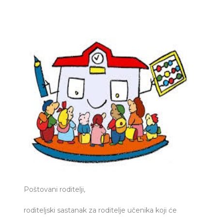
Poštovani roditelji,
roditeljski sastanak za roditelje učenika koji će