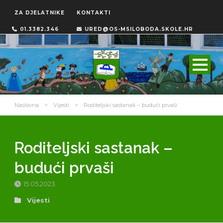
ZA DJELATNIKE
KONTAKTI
01.3382.346
URED@OS-MSILOBODA.SKOLE.HR
Naslovna
>
Vijesti
>
Roditeljski sastanak – budući prvaši
Roditeljski sastanak –
budući prvaši
15.05.2023.
Vijesti