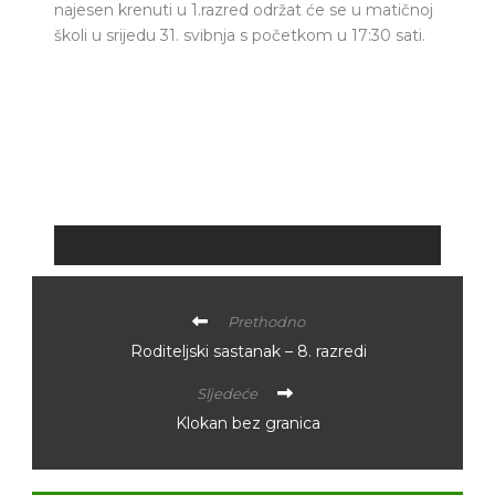
najesen krenuti u 1.razred održat će se u matičnoj
školi u srijedu 31. svibnja s početkom u 17:30 sati.
Prethodno
Roditeljski sastanak – 8. razredi
Sljedeće
Klokan bez granica