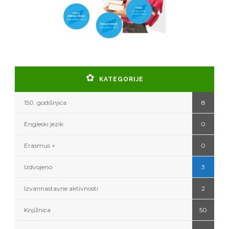
KATEGORIJE
150. godišnjica
8
Engleski jezik
0
Erasmus +
0
Izdvojeno
3
Izvannastavne aktivnosti
2
Knjižnica
50