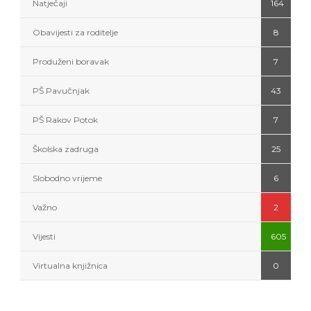
Natječaji
164
Obavijesti za roditelje
8
Produženi boravak
7
PŠ Pavučnjak
43
PŠ Rakov Potok
7
Školska zadruga
25
Slobodno vrijeme
6
Važno
2
Vijesti
605
Virtualna knjižnica
0