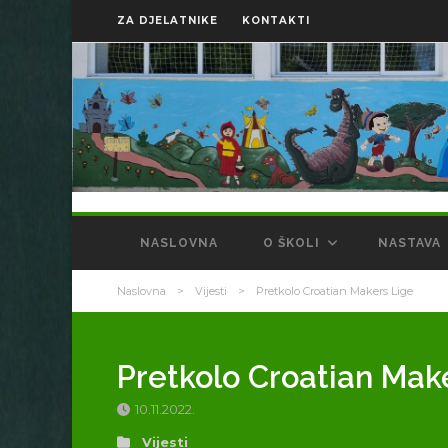
ZA DJELATNIKE
KONTAKTI
NASLOVNA
O ŠKOLI
NASTAVA
Naslovna
>
Vijesti
>
Pretkolo Croatian Makers Lige
Pretkolo Croatian Mak
10.11.2022.
Vijesti