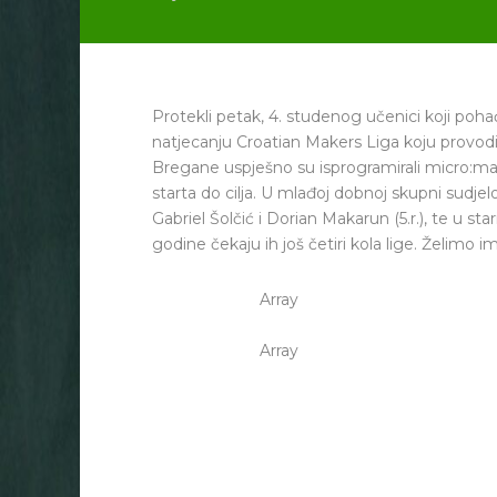
Protekli petak, 4. studenog učenici koji poha
natjecanju Croatian Makers Liga koju provodi
Bregane uspješno su isprogramirali micro:ma
starta do cilja. U mlađoj dobnoj skupni sudjel
Gabriel Šolčić i Dorian Makarun (5.r.), te u sta
godine čekaju ih još četiri kola lige. Želimo 
Array
Array