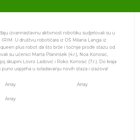
đaju izvannastavnu aktivnost robotiku sudjelovali su u
 IRIM. U društvu robotičara iz OŠ Milana Langa iz
queen plus robot da što brže i točnije prođe stazu od
ovali su učenici Marta Planinšek (4.r.), Noa Konosić,
rijoj skupini Lovro Ladović i Roko Konosić (7.r.). Do kraja
im puno uspjeha u svladavanju novih staza i izazova!
Array
Array
Array