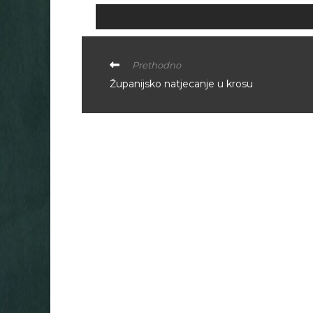
Prethodno
Županijsko natjecanje u krosu