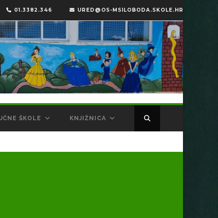
01.3382.346
URED@OS-MSILOBODA.SKOLE.HR
UČNE ŠKOLE
KNJIŽNICA