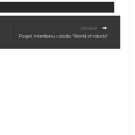
Sljedeće
Posjet Interliberu i izložbi “World of robots”