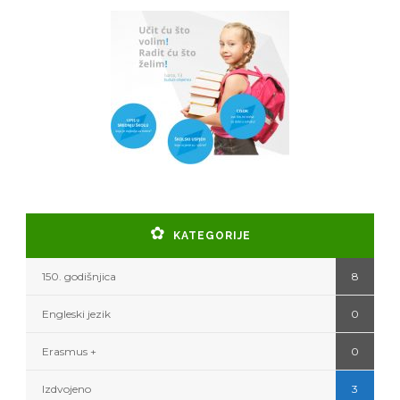
KATEGORIJE
150. godišnjica
8
Engleski jezik
0
Erasmus +
0
Izdvojeno
3