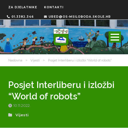
ZA DJELATNIKE
KONTAKTI
01.3382.346
URED@OS-MSILOBODA.SKOLE.HR
Naslovna
>
Vijesti
>
Posjet Interliberu i izložbi “World of robots”
Posjet Interliberu i izložbi
“World of robots”
10.11.2022.
Vijesti