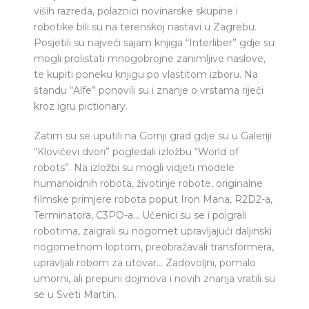
viših razreda, polaznici novinarske skupine i
robotike bili su na terenskoj nastavi u Zagrebu.
Posjetili su najveći sajam knjiga “Interliber” gdje su
mogli prolistati mnogobrojne zanimljive naslove,
te kupiti poneku knjigu po vlastitom izboru. Na
štandu “Alfe” ponovili su i znanje o vrstama riječi
kroz igru pictionary.
Zatim su se uputili na Gornji grad gdje su u Galeriji
“Klovićevi dvori” pogledali izložbu “World of
robots”. Na izložbi su mogli vidjeti modele
humanoidnih robota, životinje robote, originalne
filmske primjere robota poput Iron Mana, R2D2-a,
Terminatora, C3PO-a… Učenici su se i poigrali
robotima, zaigrali su nogomet upravljajući daljinski
nogometnom loptom, preobražavali transformera,
upravljali robom za utovar… Zadovoljni, pomalo
umorni, ali prepuni dojmova i novih znanja vratili su
se u Sveti Martin.