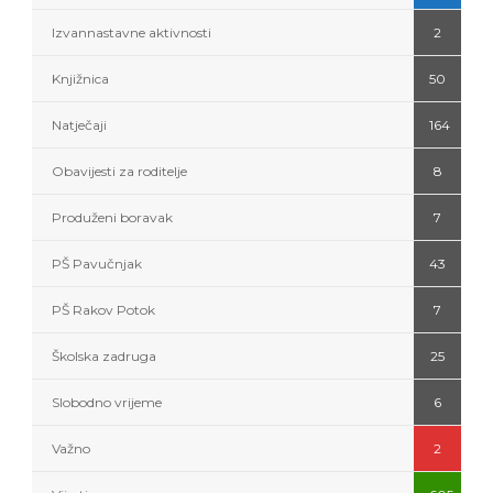
Izvannastavne aktivnosti
2
Knjižnica
50
Natječaji
164
Obavijesti za roditelje
8
Produženi boravak
7
PŠ Pavučnjak
43
PŠ Rakov Potok
7
Školska zadruga
25
Slobodno vrijeme
6
Važno
2