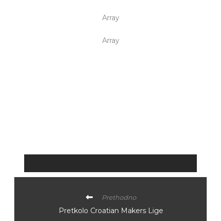
Array
Array
Prethodno
Pretkolo Croatian Makers Lige