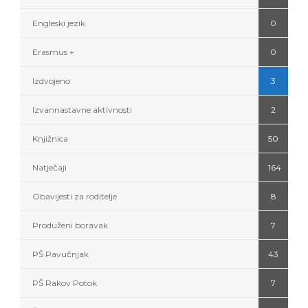
Engleski jezik
0
Erasmus +
0
Izdvojeno
3
Izvannastavne aktivnosti
2
Knjižnica
50
Natječaji
164
Obavijesti za roditelje
8
Produženi boravak
7
PŠ Pavučnjak
43
PŠ Rakov Potok
7