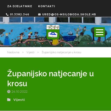
ZA DJELATNIKE
KONTAKTI
01.3382.346
URED@OS-MSILOBODA.SKOLE.HR
Naslovna
>
Vijesti
>
Županijsko natjecanje u krosu
Županijsko natjecanje u
krosu
24.10.2022.
Vijesti