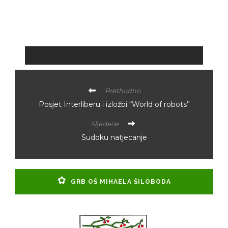
Prethodno
Posjet Interliberu i izložbi “World of robots”
Sljedeće
Sudoku natjecanje
GRB OŠ MIHAELA ŠILOBODA