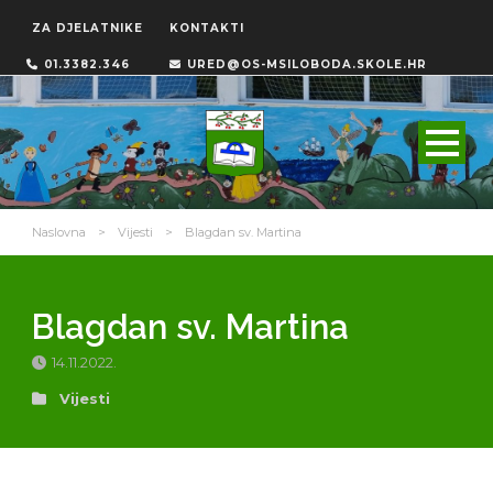
ZA DJELATNIKE
KONTAKTI
01.3382.346
URED@OS-MSILOBODA.SKOLE.HR
Naslovna
>
Vijesti
>
Blagdan sv. Martina
Blagdan sv. Martina
14.11.2022.
Vijesti