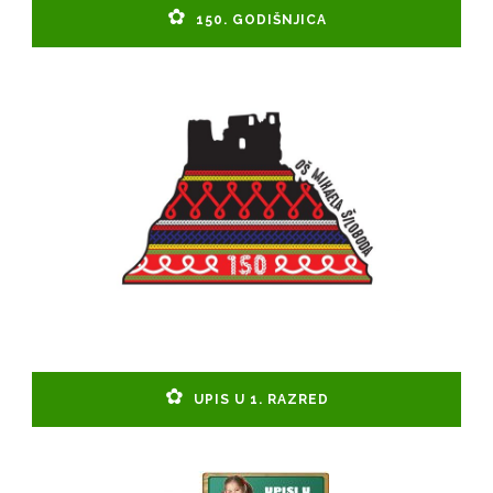
150. GODIŠNJICA
UPIS U 1. RAZRED