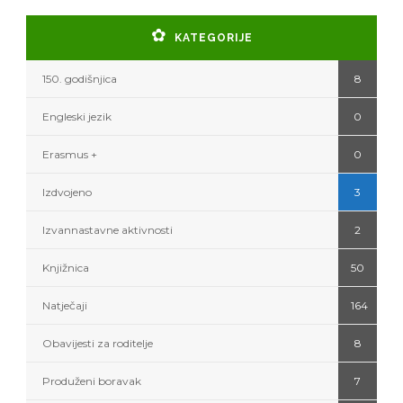
KATEGORIJE
150. godišnjica
8
Engleski jezik
0
Erasmus +
0
Izdvojeno
3
Izvannastavne aktivnosti
2
Knjižnica
50
Natječaji
164
Obavijesti za roditelje
8
Produženi boravak
7