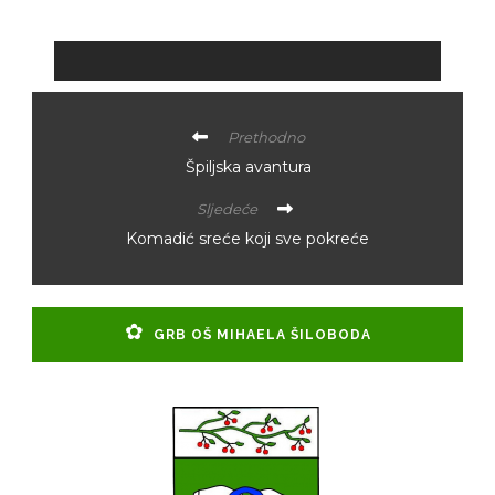
Prethodno
Špiljska avantura
Sljedeće
Komadić sreće koji sve pokreće
GRB OŠ MIHAELA ŠILOBODA