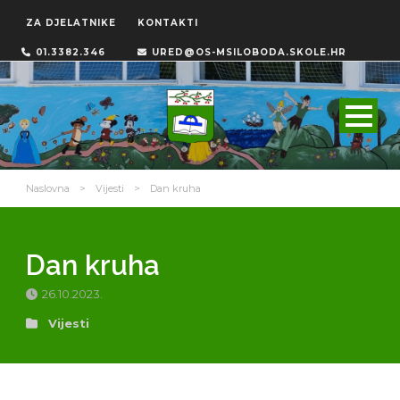
ZA DJELATNIKE
KONTAKTI
01.3382.346
URED@OS-MSILOBODA.SKOLE.HR
Naslovna
>
Vijesti
>
Dan kruha
Dan kruha
26.10.2023.
Vijesti