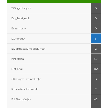
150. godišnjica
8
Engleski jezik
0
Erasmus +
0
Izdvojeno
3
Izvannastavne aktivnosti
2
Knjižnica
50
Natječaji
164
Obavijesti za roditelje
8
Produženi boravak
7
PŠ Pavučnjak
43