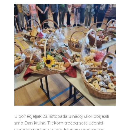
U ponedjeljak 23. listopada u našoj školi obilježili
smo Dan kruha. Tijekom trećeg sata učenici
razredne nastave te predstavnici predmetne