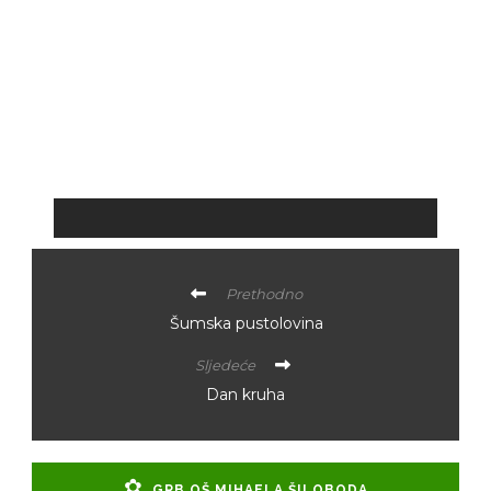
Prethodno
Šumska pustolovina
Sljedeće
Dan kruha
GRB OŠ MIHAELA ŠILOBODA