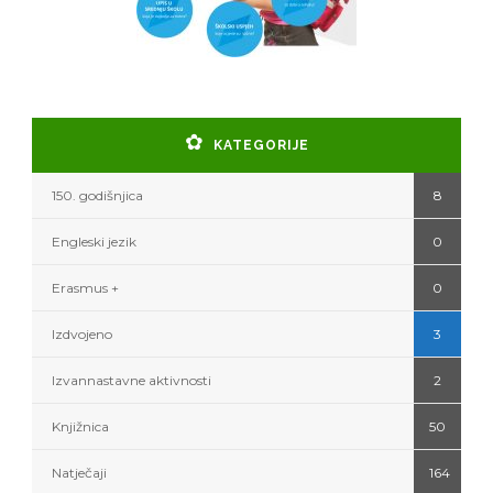
KATEGORIJE
150. godišnjica
8
Engleski jezik
0
Erasmus +
0
Izdvojeno
3
Izvannastavne aktivnosti
2
Knjižnica
50
Natječaji
164