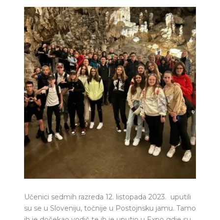
Učenici sedmih razreda 12. listopada 2023. uputili
su se u Sloveniju, točnije u Postojnsku jamu. Tamo
ih je dočekao vodič te ih je uputio u Expo gdje su