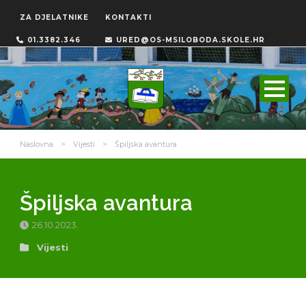
ZA DJELATNIKE
KONTAKTI
01.3382.346
URED@OS-MSILOBODA.SKOLE.HR
Naslovna
>
Vijesti
>
Špiljska avantura
Špiljska avantura
26.10.2023.
Vijesti