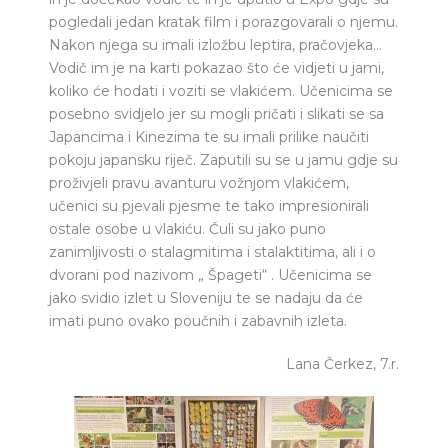
pogledali jedan kratak film i porazgovarali o njemu.
Nakon njega su imali izložbu leptira, pračovjeka…
Vodič im je na karti pokazao što će vidjeti u jami,
koliko će hodati i voziti se vlakićem. Učenicima se
posebno svidjelo jer su mogli pričati i slikati se sa
Japancima i Kinezima te su imali prilike naučiti
pokoju japansku riječ. Zaputili su se u jamu gdje su
proživjeli pravu avanturu vožnjom vlakićem,
učenici su pjevali pjesme te tako impresionirali
ostale osobe u vlakiću. Čuli su jako puno
zanimljivosti o stalagmitima i stalaktitima, ali i o
dvorani pod nazivom „ Špageti“ . Učenicima se
jako svidio izlet u Sloveniju te se nadaju da će
imati puno ovako poučnih i zabavnih izleta.
Lana Čerkez, 7.r.