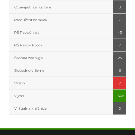
Obavijesti za roditelje
8
Produženi boravak
7
PŠ Pavučnjak
43
PŠ Rakov Potok
7
Školska zadruga
25
Slobodno vrijeme
6
Važno
2
Vijesti
605
Virtualna knjižnica
0