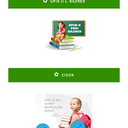
UPIS U 1. RAZRED
CISOK