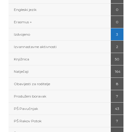
Engleski jezik
0
Erasmus +
0
Izdvojeno
3
Izvannastavne aktivnosti
2
Knjižnica
50
Natječaji
164
Obavijesti za roditelje
8
Produženi boravak
7
PŠ Pavučnjak
43
PŠ Rakov Potok
7