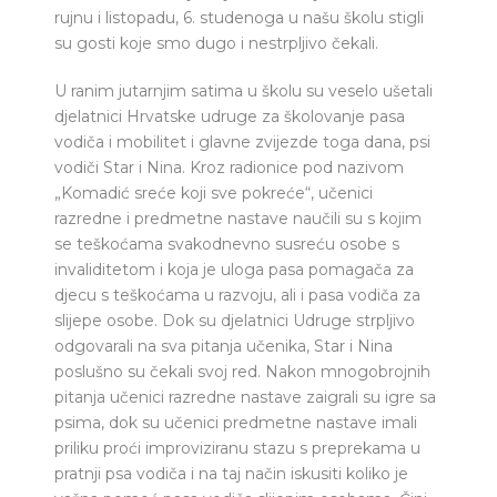
rujnu i listopadu, 6. studenoga u našu školu stigli
su gosti koje smo dugo i nestrpljivo čekali.
U ranim jutarnjim satima u školu su veselo ušetali
djelatnici Hrvatske udruge za školovanje pasa
vodiča i mobilitet i glavne zvijezde toga dana, psi
vodiči Star i Nina. Kroz radionice pod nazivom
„Komadić sreće koji sve pokreće“, učenici
razredne i predmetne nastave naučili su s kojim
se teškoćama svakodnevno susreću osobe s
invaliditetom i koja je uloga pasa pomagača za
djecu s teškoćama u razvoju, ali i pasa vodiča za
slijepe osobe. Dok su djelatnici Udruge strpljivo
odgovarali na sva pitanja učenika, Star i Nina
poslušno su čekali svoj red. Nakon mnogobrojnih
pitanja učenici razredne nastave zaigrali su igre sa
psima, dok su učenici predmetne nastave imali
priliku proći improviziranu stazu s preprekama u
pratnji psa vodiča i na taj način iskusiti koliko je