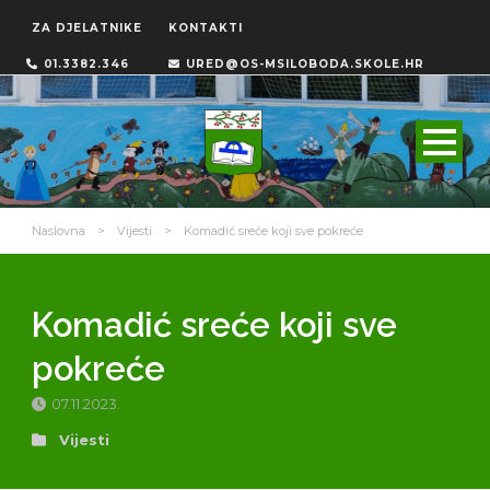
ZA DJELATNIKE
KONTAKTI
01.3382.346
URED@OS-MSILOBODA.SKOLE.HR
Naslovna
>
Vijesti
>
Komadić sreće koji sve pokreće
Komadić sreće koji sve
pokreće
07.11.2023.
Vijesti