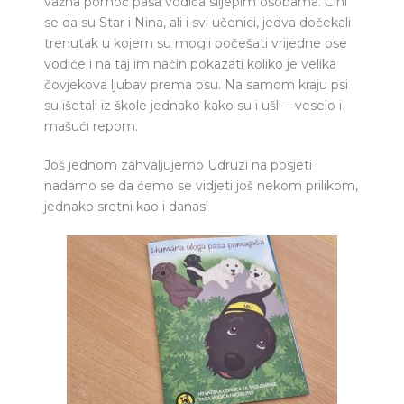
važna pomoć pasa vodiča slijepim osobama. Čini
se da su Star i Nina, ali i svi učenici, jedva dočekali
trenutak u kojem su mogli počešati vrijedne pse
vodiče i na taj im način pokazati koliko je velika
čovjekova ljubav prema psu. Na samom kraju psi
su išetali iz škole jednako kako su i ušli – veselo i
mašući repom.
Još jednom zahvaljujemo Udruzi na posjeti i
nadamo se da ćemo se vidjeti još nekom prilikom,
jednako sretni kao i danas!