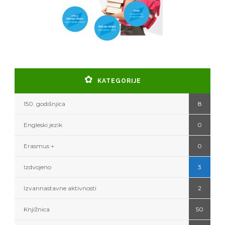
KATEGORIJE
150. godišnjica
8
Engleski jezik
0
Erasmus +
0
Izdvojeno
3
Izvannastavne aktivnosti
2
Knjižnica
50