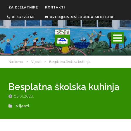
ZA DJELATNIKE
KONTAKTI
01.3382.346
URED@OS-MSILOBODA.SKOLE.HR
Naslovna
>
Vijesti
>
Besplatna školska kuhinja
Besplatna školska kuhinja
05.01.2023.
Vijesti