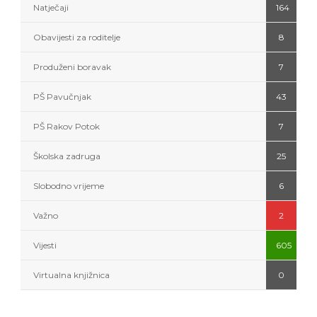
Natječaji
164
Obavijesti za roditelje
8
Produženi boravak
7
PŠ Pavučnjak
43
PŠ Rakov Potok
7
Školska zadruga
25
Slobodno vrijeme
6
Važno
2
Vijesti
605
Virtualna knjižnica
0