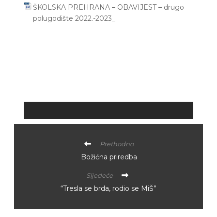
ŠKOLSKA PREHRANA – OBAVIJEST – drugo
polugodište 2022.-2023_
Prethodno
Božićna priredba
Sljedeće
“Tresla se brda, rodio se MiŠ”