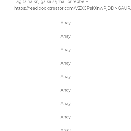
Digitalna knjiga sa sajma i priredbe –
https://read.bookcreator.com/VZXCPsKXnwPjDDNGA
Array
Array
Array
Array
Array
Array
Array
Array
Array