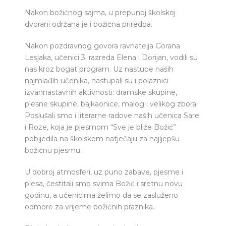
Nakon božićnog sajma, u prepunoj školskoj
dvorani održana je i božićna priredba.
Nakon pozdravnog govora ravnatelja Gorana
Lesjaka, učenici 3. razreda Elena i Dorijan, vodili su
nas kroz bogat program. Uz nastupe naših
najmlađih učenika, nastupali su i polaznici
izvannastavnih aktivnosti: dramske skupine,
plesne skupine, bajkaonice, malog i velikog zbora.
Poslušali smo i literarne radove naših učenica Sare
i Roze, koja je pjesmom “Sve je bliže Božić”
pobijedila na školskom natječaju za najljepšu
božićnu pjesmu.
U dobroj atmosferi, uz puno zabave, pjesme i
plesa, čestitali smo svima Božić i sretnu novu
godinu, a učenicima želimo da se zasluženo
odmore za vrijeme božićnih praznika.