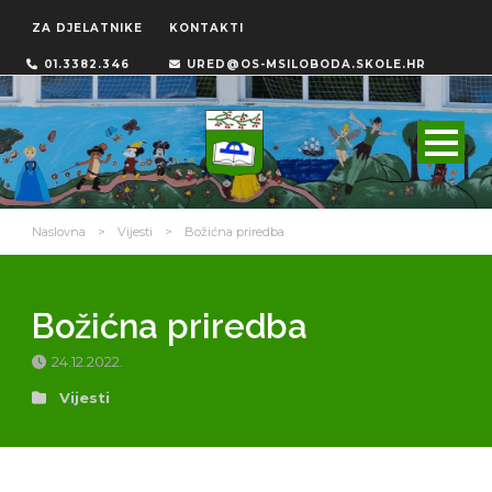
ZA DJELATNIKE
KONTAKTI
01.3382.346
URED@OS-MSILOBODA.SKOLE.HR
Naslovna
>
Vijesti
>
Božićna priredba
Božićna priredba
24.12.2022.
Vijesti