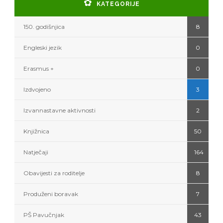
KATEGORIJE
150. godišnjica
8
Engleski jezik
0
Erasmus +
0
Izdvojeno
3
Izvannastavne aktivnosti
2
Knjižnica
50
Natječaji
164
Obavijesti za roditelje
8
Produženi boravak
7
PŠ Pavučnjak
43