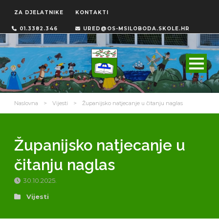
ZA DJELATNIKE
KONTAKTI
01.3382.346
URED@OS-MSILOBODA.SKOLE.HR
Naslovna
>
Vijesti
>
Županijsko natjecanje u čitanju naglas
Županijsko natjecanje u
čitanju naglas
30.10.2025.
Vijesti