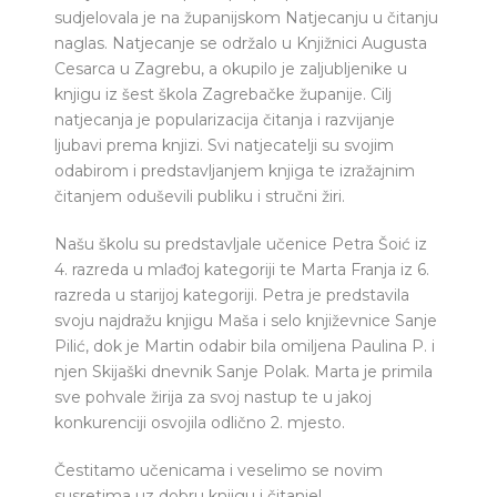
sudjelovala je na županijskom Natjecanju u čitanju
naglas. Natjecanje se održalo u Knjižnici Augusta
Cesarca u Zagrebu, a okupilo je zaljubljenike u
knjigu iz šest škola Zagrebačke županije. Cilj
natjecanja je popularizacija čitanja i razvijanje
ljubavi prema knjizi. Svi natjecatelji su svojim
odabirom i predstavljanjem knjiga te izražajnim
čitanjem oduševili publiku i stručni žiri.
Našu školu su predstavljale učenice Petra Šoić iz
4. razreda u mlađoj kategoriji te Marta Franja iz 6.
razreda u starijoj kategoriji. Petra je predstavila
svoju najdražu knjigu Maša i selo književnice Sanje
Pilić, dok je Martin odabir bila omiljena Paulina P. i
njen Skijaški dnevnik Sanje Polak. Marta je primila
sve pohvale žirija za svoj nastup te u jakoj
konkurenciji osvojila odlično 2. mjesto.
Čestitamo učenicama i veselimo se novim
susretima uz dobru knjigu i čitanje!