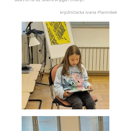
knjižničarka Ivana Planinšek