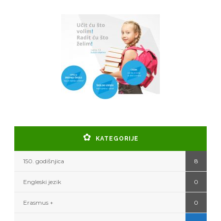
KATEGORIJE
150. godišnjica
8
Engleski jezik
0
Erasmus +
0