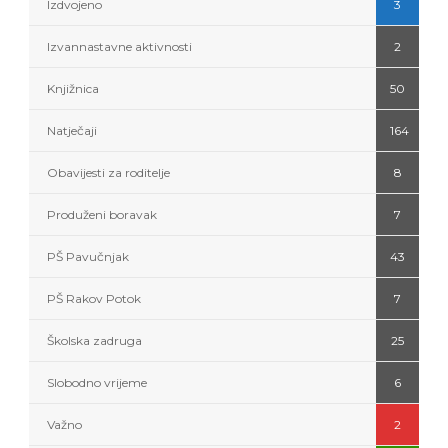
Izdvojeno
3
Izvannastavne aktivnosti
2
Knjižnica
50
Natječaji
164
Obavijesti za roditelje
8
Produženi boravak
7
PŠ Pavučnjak
43
PŠ Rakov Potok
7
Školska zadruga
25
Slobodno vrijeme
6
Važno
2