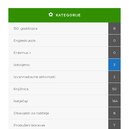
KATEGORIJE
150. godišnjica
8
Engleski jezik
0
Erasmus +
0
Izdvojeno
3
Izvannastavne aktivnosti
2
Knjižnica
50
Natječaji
164
Obavijesti za roditelje
8
Produženi boravak
7