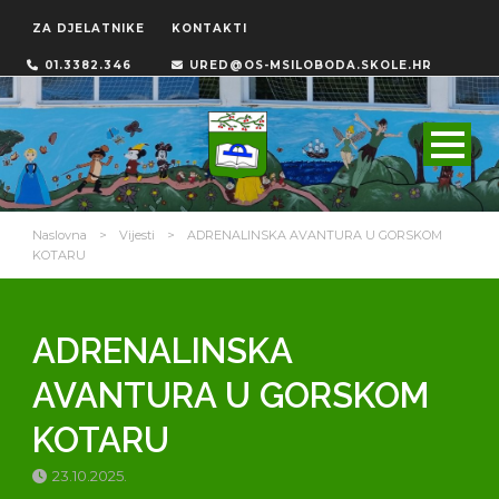
ZA DJELATNIKE
KONTAKTI
01.3382.346
URED@OS-MSILOBODA.SKOLE.HR
Naslovna
>
Vijesti
>
ADRENALINSKA AVANTURA U GORSKOM
KOTARU
ADRENALINSKA
AVANTURA U GORSKOM
KOTARU
23.10.2025.