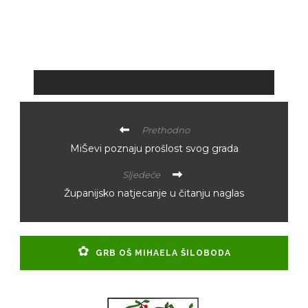
Prethodno
MiŠevi poznaju prošlost svog grada
Sljedeće
Županijsko natjecanje u čitanju naglas
GRB OŠ MIHAELA ŠILOBODA