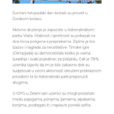
Sunčani listopadski dan šestaši su proveli u
Gorskom kotaru.
Aktivno druženje je započelo u Adrenalinskom
parku Vrata. Hrabrost i spretnost su pokazali na
dva nivoa poligona s preprekama. Zipline je bio
izazov i nagrada za neustrašive. Timske igre
(Olimpijada) su demonstrirale koliko je važna
suradnja i svaki pojedinac za pobjedu. Čak je 78%
učenika izjavilo da im je bilo zabavno dok su
sudjelovali u većini aktivnosti okruženi prekrasnom
prirodom te bi Adrenalinski park preporučili
drugima.
U OPG-u Zeleni san učenici su mogli prošetati
među papigama, ponijima, ljamama, alpakama,
konjima…podragati ih i napraviti poneki selfie.