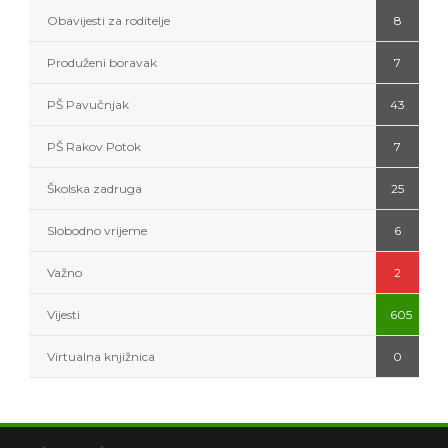
Obavijesti za roditelje
8
Produženi boravak
7
PŠ Pavučnjak
43
PŠ Rakov Potok
7
Školska zadruga
25
Slobodno vrijeme
6
Važno
2
Vijesti
605
Virtualna knjižnica
0