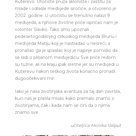
Kuterevo. Utočište pruža sklonište i zaštitu za
mlade i odrasle medvjede siročiće, a otvoreno je
2002. godine. U utočištu se trenutno nalazi 9
medvjeda, a njihove životne priče ispričao nam je
volonter Slavko. Tako smo upoznali
pedesetogodišnjeg cirkuskog medvjeda Brunu i
medvjeda Matiju koji je nastradao u nesreći, a
pronašao ga je spasilac koji je najprije pomislio da
se radi o plišanom medvjediću. Sve priče redom
su tužne, ali na kraju ipak sretne jer su medvjedi u
Kuterevu nakon teškog života konačno pronašli
dugoočekivani mir.
Iako je naša životinjska avantura za taj dan završila,
kući nas je pratila misao kako premalo znamo o
životinjama, čak i kada nam se čini da o njima
znamo sve.
učiteljica Monika Valput