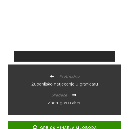
Prethodno
Županijsko natjecanje u graničaru
Sljedeće
Zadrugari u akciji
GRB OŠ MIHAELA ŠILOBODA