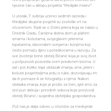
njezine čari u sklopu projekta “Medijski miševi”.
U utorak, 7. svibnja učenici sedmih razreda i
Medijske skupine posjetili su zoološki vrt na
otvorenom. Radi se o Dolini jelena koja se nalazi u
Drežnik Gradu. Čarobna dolina dom je plahim
srnama i košutama, svojeglavim jelenima
lopatarima, slavonskim svinjama i konjima koji
često pomažu djeci s poteškoćama u razvoju. Za
sve životinje brine obitelj Bićanić koja je svoj život
u potpunosti posvetila ovim predivnim bićima. U
sat i pol, koliko traje obilazak imanja, srne, jeleni i
košute posjetiteljima jedu iz ruke, dozvoljavaju im
da ih pomaze ili se fotografiju s njima. Nakon
obilaska imanja, koje je prošlo za tren, sjeli smo za
stol pun delicija i prirodnih sokova koje proizvodi
obitelj Bićanić i susjedna obiteljska gospodarstva.
Put nas je dalje odveo u Utočište za medvjede