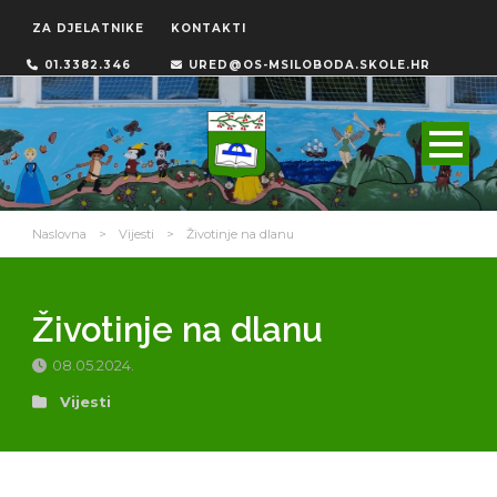
ZA DJELATNIKE
KONTAKTI
01.3382.346
URED@OS-MSILOBODA.SKOLE.HR
Naslovna
>
Vijesti
>
Životinje na dlanu
Životinje na dlanu
08.05.2024.
Vijesti