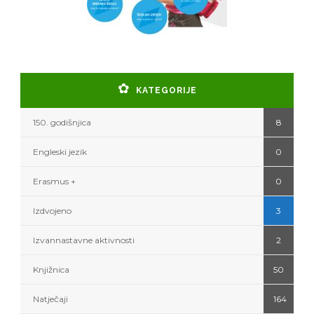
KATEGORIJE
150. godišnjica
8
Engleski jezik
0
Erasmus +
0
Izdvojeno
3
Izvannastavne aktivnosti
2
Knjižnica
50
Natječaji
164