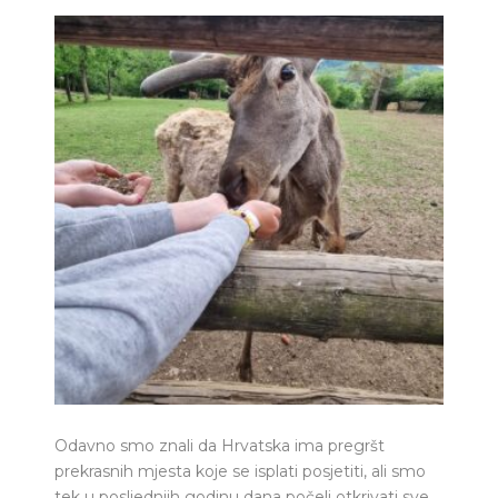
Odavno smo znali da Hrvatska ima pregršt
prekrasnih mjesta koje se isplati posjetiti, ali smo
tek u posljednjih godinu dana počeli otkrivati sve