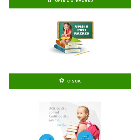
UPIS U 1. RAZRED
CISOK