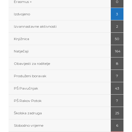
Erasmus +
0
Izdvojeno
3
Izvannastavne aktivnosti
2
Knjižnica
50
Natječaji
164
Obavijesti za roditelje
8
Produženi boravak
7
PŠ Pavučnjak
43
PŠ Rakov Potok
7
Školska zadruga
25
Slobodno vrijeme
6