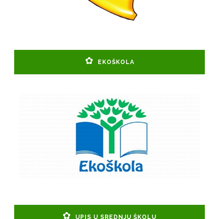
EKOŠKOLA
UPIS U SREDNJU ŠKOLU