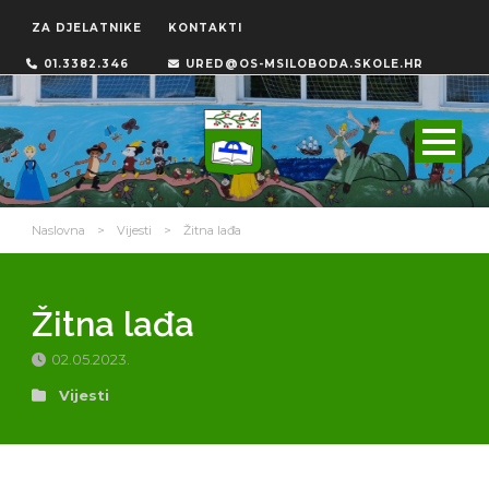
ZA DJELATNIKE
KONTAKTI
01.3382.346
URED@OS-MSILOBODA.SKOLE.HR
Naslovna
>
Vijesti
>
Žitna lađa
Žitna lađa
02.05.2023.
Vijesti