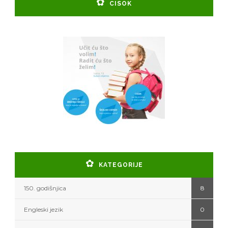
CISOK
KATEGORIJE
150. godišnjica
8
Engleski jezik
0