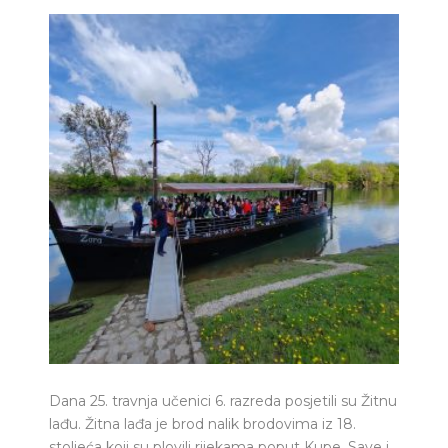
Dana 25. travnja učenici 6. razreda posjetili su Žitnu
lađu. Žitna lađa je brod nalik brodovima iz 18.
stoljeća koji su plovili rijekama poput Kupe, Save i