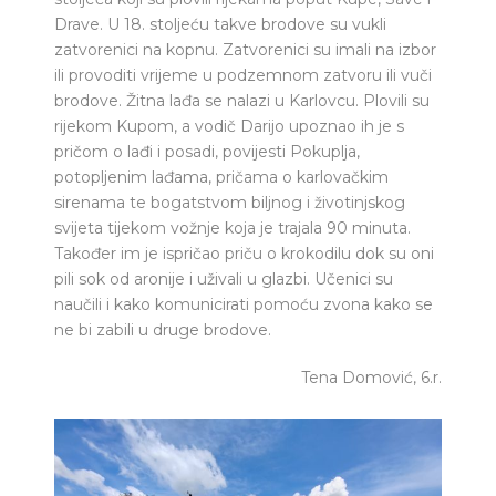
Drave. U 18. stoljeću takve brodove su vukli
zatvorenici na kopnu. Zatvorenici su imali na izbor
ili provoditi vrijeme u podzemnom zatvoru ili vuči
brodove. Žitna lađa se nalazi u Karlovcu. Plovili su
rijekom Kupom, a vodič Darijo upoznao ih je s
pričom o lađi i posadi, povijesti Pokuplja,
potopljenim lađama, pričama o karlovačkim
sirenama te bogatstvom biljnog i životinjskog
svijeta tijekom vožnje koja je trajala 90 minuta.
Također im je ispričao priču o krokodilu dok su oni
pili sok od aronije i uživali u glazbi. Učenici su
naučili i kako komunicirati pomoću zvona kako se
ne bi zabili u druge brodove.
Tena Domović, 6.r.