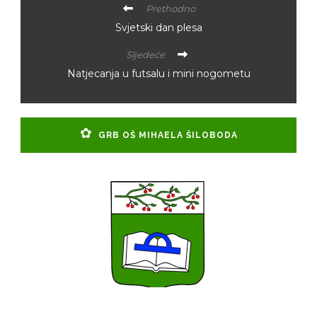
Prethodno
Svjetski dan plesa
Sljedeće
Natjecanja u futsalu i mini nogometu
GRB OŠ MIHAELA ŠILOBODA