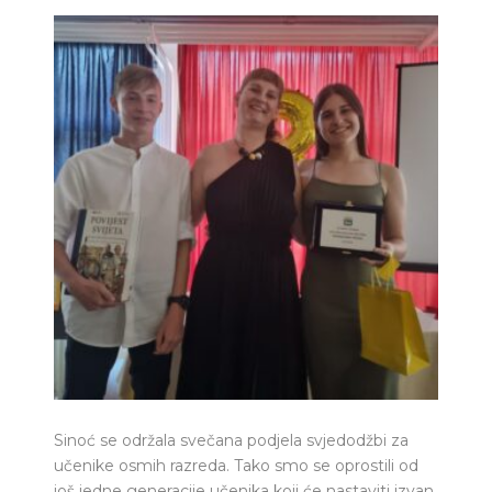
Sinoć se održala svečana podjela svjedodžbi za
učenike osmih razreda. Tako smo se oprostili od
još jedne generacije učenika koji će nastaviti izvan