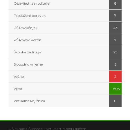
Obavijesti za roditelje
8
Produženi boravak
7
PŠ Pavučnjak
43
PŠ Rakov Potok
7
Školska zadruga
25
Slobodno vrijeme
6
Važno
2
Vijesti
605
Virtualna knjižnica
0
OŠ Mihaela Šiloboda, Sveti Martin pod Okićem