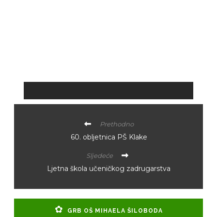
Prethodno
60. obljetnica PŠ Klake
Sljedeće
Ljetna škola učeničkog zadrugarstva
GRB OŠ MIHAELA ŠILOBODA