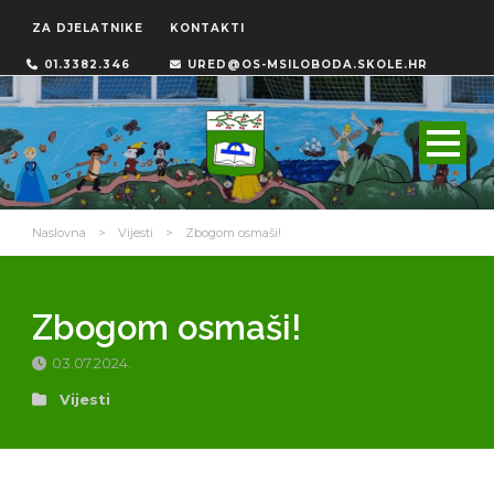
ZA DJELATNIKE
KONTAKTI
01.3382.346
URED@OS-MSILOBODA.SKOLE.HR
Naslovna
>
Vijesti
>
Zbogom osmaši!
Zbogom osmaši!
03.07.2024.
Vijesti