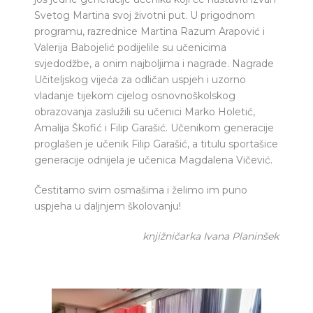
Svetog Martina svoj životni put. U prigodnom
programu, razrednice Martina Razum Arapović i
Valerija Babojelić podijelile su učenicima
svjedodžbe, a onim najboljima i nagrade. Nagrade
Učiteljskog vijeća za odličan uspjeh i uzorno
vladanje tijekom cijelog osnovnoškolskog
obrazovanja zaslužili su učenici Marko Holetić,
Amalija Škofić i Filip Garašić. Učenikom generacije
proglašen je učenik Filip Garašić, a titulu sportašice
generacije odnijela je učenica Magdalena Vičević.
Čestitamo svim osmašima i želimo im puno
uspjeha u daljnjem školovanju!
knjižničarka Ivana Planinšek