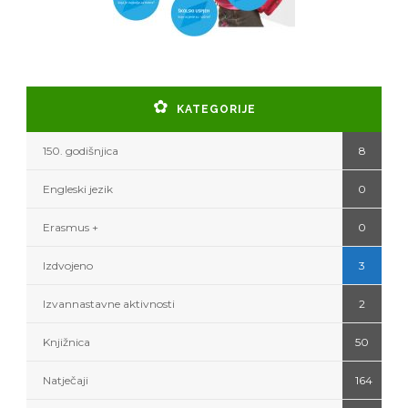
KATEGORIJE
150. godišnjica
8
Engleski jezik
0
Erasmus +
0
Izdvojeno
3
Izvannastavne aktivnosti
2
Knjižnica
50
Natječaji
164