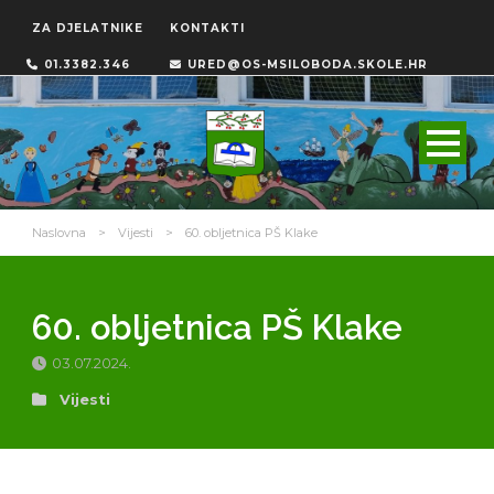
ZA DJELATNIKE
KONTAKTI
01.3382.346
URED@OS-MSILOBODA.SKOLE.HR
Naslovna
>
Vijesti
>
60. obljetnica PŠ Klake
60. obljetnica PŠ Klake
03.07.2024.
Vijesti