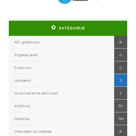
KATEGORIJE
150. godišnjica
8
Engleski jezik
0
Erasmus +
0
Izdvojeno
3
Izvannastavne aktivnosti
2
Knjižnica
50
Natječaji
164
Obavijesti za roditelje
8