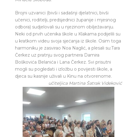
Brojni uzvanici (bivši i sadašnji djelatnici, bivši
učenici, roditelji, predsjednici županije i mjesnog
odbora) sudjelovali su u njezinom obilježavanju.
Neki od prvih učenika škole u Klakama podijelili su
u kratkom videu svoja sjećanja iz škole. Osim toga
harmoniku je zasvirao Noa Naglić, a plesali su:Tara
Čerkez uz pratnju svog partnera Damira
Boškovića Belanića i Lana Čerkez. Svi prisutni
mogli su pogledati i izložbu o povijesti škole, a
djeca su kasnije uživali u Kinu na otvorenome.
učiteljica Martina Šatrak Videković