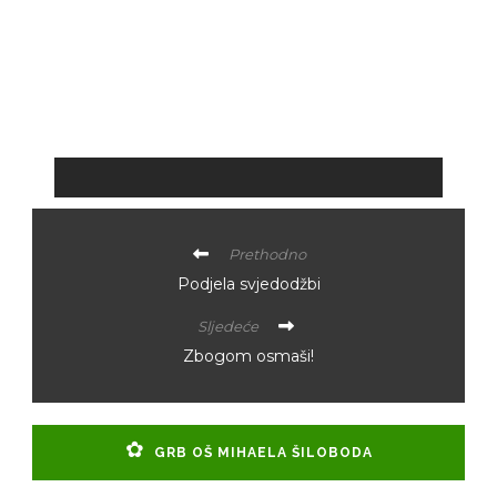
Prethodno
Podjela svjedodžbi
Sljedeće
Zbogom osmaši!
GRB OŠ MIHAELA ŠILOBODA