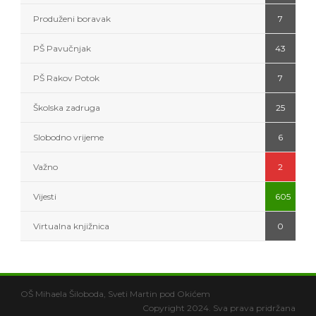
Produženi boravak
7
PŠ Pavučnjak
43
PŠ Rakov Potok
7
Školska zadruga
25
Slobodno vrijeme
6
Važno
2
Vijesti
605
Virtualna knjižnica
0
OŠ Mihaela Šiloboda, Sveti Martin pod Okićem
Copyright 2024. Sva prava pridržana