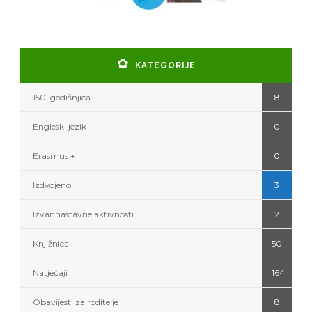
KATEGORIJE
150. godišnjica
8
Engleski jezik
0
Erasmus +
0
Izdvojeno
3
Izvannastavne aktivnosti
2
Knjižnica
50
Natječaji
164
Obavijesti za roditelje
8