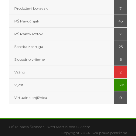
Produženi boravak
7
PŠ Pavučnjak
43
PŠ Rakov Potok
7
Školska zadruga
25
Slobodno vrijeme
6
Važno
2
Vijesti
605
Virtualna knjižnica
0
OŠ Mihaela Šiloboda, Sveti Martin pod Okićem
Copyright 2024. Sva prava pridržana