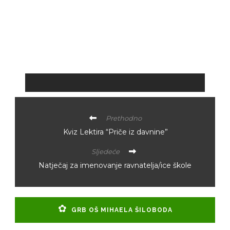
Prethodno
Kviz Lektira “Priče iz davnine”
Sljedeće
Natječaj za imenovanje ravnatelja/ice škole
GRB OŠ MIHAELA ŠILOBODA