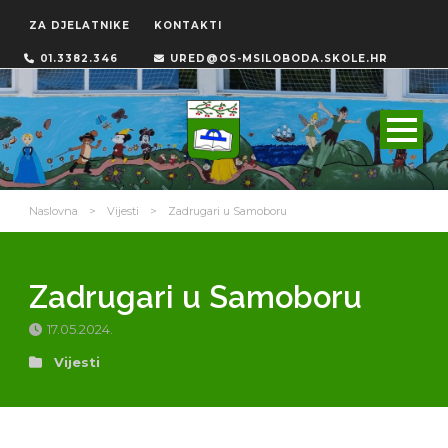
ZA DJELATNIKE
KONTAKTI
01.3382.346
URED@OS-MSILOBODA.SKOLE.HR
Naslovna
>
Vijesti
>
Zadrugari u Samoboru
Zadrugari u Samoboru
17.05.2024.
Vijesti