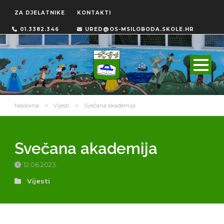
ZA DJELATNIKE
KONTAKTI
01.3382.346
URED@OS-MSILOBODA.SKOLE.HR
Naslovna
>
Vijesti
>
Svečana akademija
Svečana akademija
12.06.2023.
Vijesti