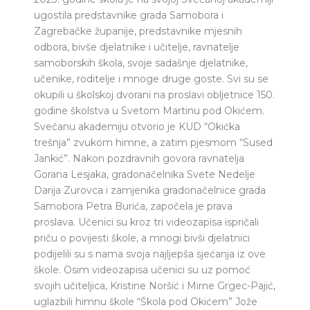
ugostila predstavnike grada Samobora i
Zagrebačke županije, predstavnike mjesnih
odbora, bivše djelatnike i učitelje, ravnatelje
samoborskih škola, svoje sadašnje djelatnike,
učenike, roditelje i mnoge druge goste. Svi su se
okupili u školskoj dvorani na proslavi obljetnice 150.
godine školstva u Svetom Martinu pod Okićem.
Svečanu akademiju otvorio je KUD “Okićka
trešnja” zvukom himne, a zatim pjesmom “Sused
Jankić”. Nakon pozdravnih govora ravnatelja
Gorana Lesjaka, gradonačelnika Svete Nedelje
Darija Zurovca i zamjenika gradonačelnice grada
Samobora Petra Burića, započela je prava
proslava. Učenici su kroz tri videozapisa ispričali
priču o povijesti škole, a mnogi bivši djelatnici
podijelili su s nama svoja najljepša sjećanja iz ove
škole. Osim videozapisa učenici su uz pomoć
svojih učiteljica, Kristine Noršić i Mirne Grgec-Pajić,
uglazbili himnu škole “Škola pod Okićem” Jože