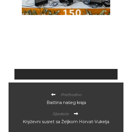
Prethodno
Baština našeg kraja
Sljedeće
Književni susret sa Željkom Horvat-Vukelja