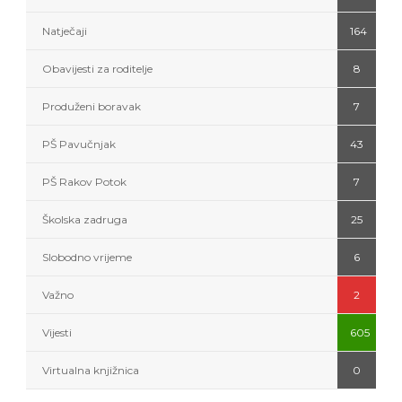
Natječaji
164
Obavijesti za roditelje
8
Produženi boravak
7
PŠ Pavučnjak
43
PŠ Rakov Potok
7
Školska zadruga
25
Slobodno vrijeme
6
Važno
2
Vijesti
605
Virtualna knjižnica
0