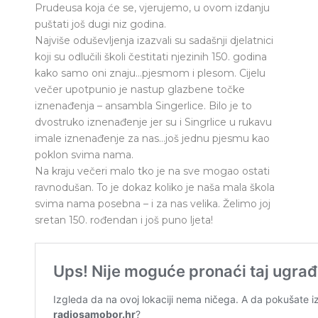
Prudeusa koja će se, vjerujemo, u ovom izdanju
puštati još dugi niz godina.
Najviše oduševljenja izazvali su sadašnji djelatnici
koji su odlučili školi čestitati njezinih 150. godina
kako samo oni znaju…pjesmom i plesom. Cijelu
večer upotpunio je nastup glazbene točke
iznenađenja – ansambla Singerlice. Bilo je to
dvostruko iznenađenje jer su i Singrlice u rukavu
imale iznenađenje za nas…još jednu pjesmu kao
poklon svima nama.
Na kraju večeri malo tko je na sve mogao ostati
ravnodušan. To je dokaz koliko je naša mala škola
svima nama posebna – i za nas velika. Želimo joj
sretan 150. rođendan i još puno ljeta!