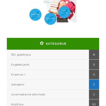
KATEGORIJE
150. godišnjica
8
Engleski jezik
0
Erasmus +
0
Izdvojeno
3
Izvannastavne aktivnosti
2
Knjižnica
50