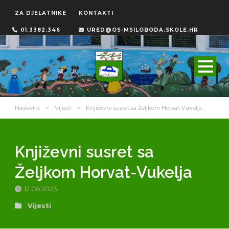
ZA DJELATNIKE
KONTAKTI
01.3382.346
URED@OS-MSILOBODA.SKOLE.HR
Naslovna
>
Vijesti
>
Književni susret sa Željkom Horvat-Vukelja
Književni susret sa
Željkom Horvat-Vukelja
12.06.2023.
Vijesti