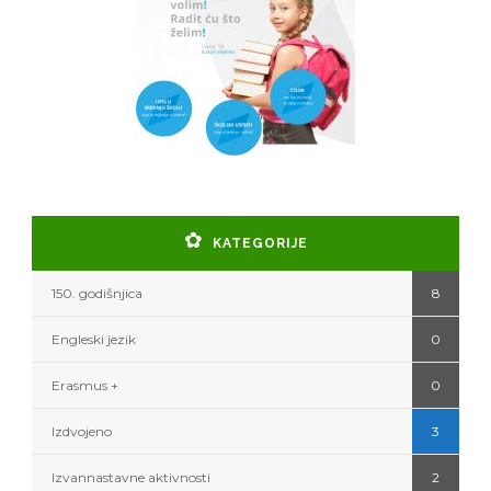
KATEGORIJE
150. godišnjica
8
Engleski jezik
0
Erasmus +
0
Izdvojeno
3
Izvannastavne aktivnosti
2