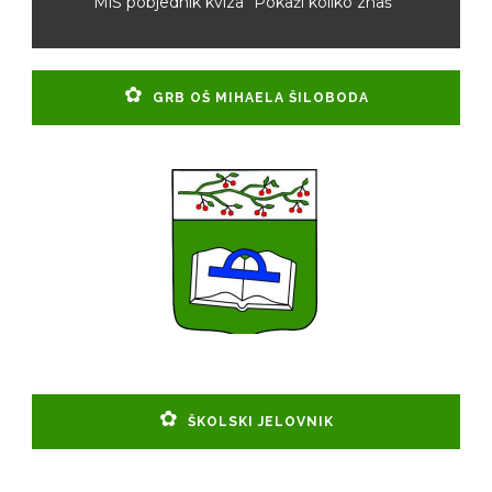
MiŠ pobjednik kviza “Pokaži koliko znaš”
GRB OŠ MIHAELA ŠILOBODA
ŠKOLSKI JELOVNIK