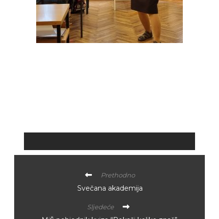
Prethodno
Svečana akademija
Sljedeće