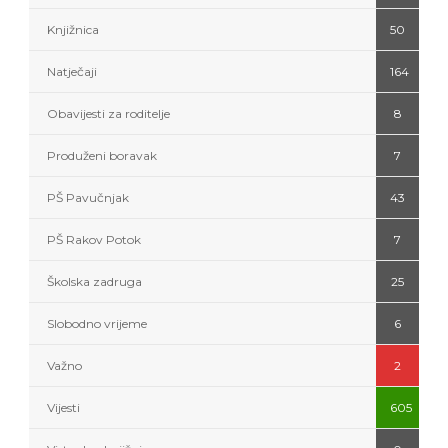
Knjižnica
50
Natječaji
164
Obavijesti za roditelje
8
Produženi boravak
7
PŠ Pavučnjak
43
PŠ Rakov Potok
7
Školska zadruga
25
Slobodno vrijeme
6
Važno
2
Vijesti
605